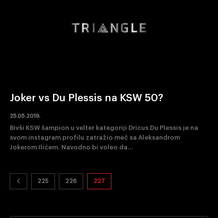
Joker vs Du Plessis na KSW 50?
25.05.2019.
Bivši KSW šampion u velter kategoriji Dricus Du Plessis je na
svom instagram profilu zatražio meč sa Aleksandrom
Jokerom Ilićem. Navodno bi voleo da...
225
226
227