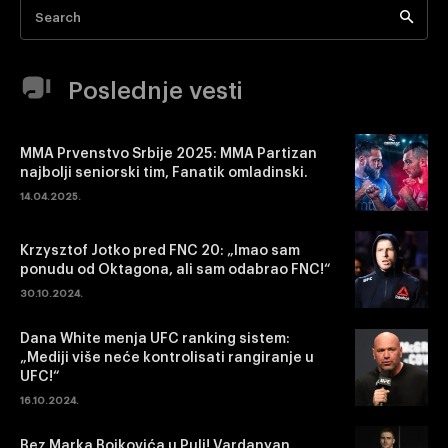
Search
Poslednje vesti
MMA Prvenstvo Srbije 2025: MMA Partizan
najbolji seniorski tim, Fanatik omladinski.
14.04.2025.
Krzysztof Jotko pred FNC 20: „Imao sam
ponudu od Oktagona, ali sam odabrao FNC!“
30.10.2024.
Dana White menja UFC ranking sistem:
„Mediji više neće kontrolisati rangiranje u
UFC!“
16.10.2024.
Bez Marka Bojkovića u Puli! Vardanyan