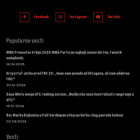
Facebook
Instagram
Youtube
Popularne vesti
MMA Prvenstvo Srbije 2025: MMA Partizan najbolji seniorski tim, Fanatik
omladinski.
14.04.2025.
Krzysztof Jotko pred FNC 20: „Imao sam ponudu od Oktagona, ali sam odabrao
FNC!“
30.10.2024.
Dana White menja UFC ranking sistem: „Mediji više neće kontrolisati rangiranje u
UFC!“
16.10.2024.
Bez Marka Bojkovića u Puli! Vardanyan otkazao borbu zbog povrede kolena!
02.09.2024.
Vesti