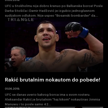
01.06.2019.
UFC u Stokholmu nije dobro krenuo po Balkanske borce! Posle
Darka Stošiča i Damir Hadžović je izgubio jednoglasnom
sudijskom odlukom. Nije uspeo "Bosanski bombarder" da...
Rakić brutalnim nokautom do pobede!
01.06.2019.
UFC se danas uverio kakvog borca ima u svom rosteru.
Aleksandar Rakić je brutalnim "haj kikom" nokautirao Jimmia
Manuwu i to posle samo 42...