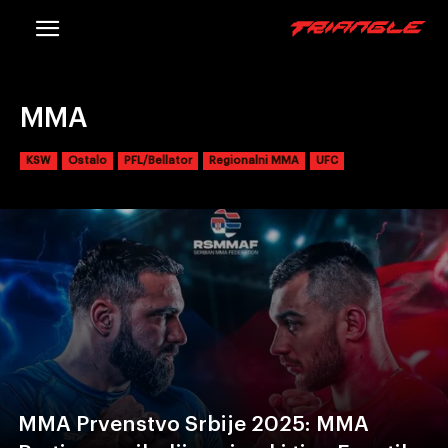
MMA
KSW
Ostalo
PFL/Bellator
Regionalni MMA
UFC
MMA Prvenstvo Srbije 2025: MMA