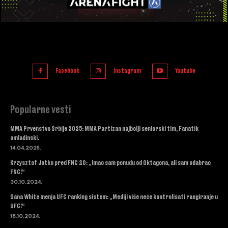
Facebook
Instagram
Youtube
Popularne vesti
MMA Prvenstvo Srbije 2025: MMA Partizan najbolji seniorski tim, Fanatik
omladinski.
14.04.2025.
Krzysztof Jotko pred FNC 20: „Imao sam ponudu od Oktagona, ali sam odabrao
FNC!“
30.10.2024.
Dana White menja UFC ranking sistem: „Mediji više neće kontrolisati rangiranje u
UFC!“
16.10.2024.