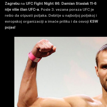
Zagrebu
na
UFC Fight Night 86
.
Damian Stasiak 11-6
nije više član UFC-a
. Posle 3. vezana poraza UFC je
rešio da otpusti poljaka. Debitje u najboljoj poljskoj i
evropskoj organizaciji a imaće priliku i da osvoji
KSW
pojas!