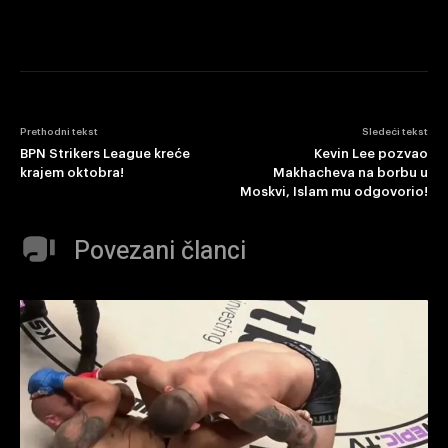
Prethodni tekst
Sledeći tekst
BPN Strikers League kreće
Kevin Lee pozvao
krajem oktobra!
Makhacheva na borbu u
Moskvi, Islam mu odgovorio!
Povezani članci