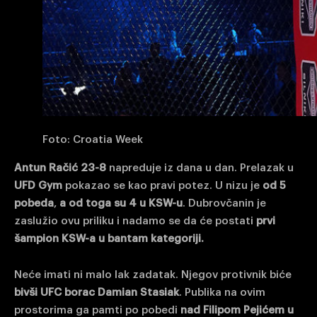
Foto: Croatia Week
Antun Račić 23-8
napreduje iz dana u dan. Prelazak u
UFD Gym
pokazao se kao pravi potez. U nizu je
od 5
pobeda
,
a od toga su 4 u KSW-u
. Dubrovčanin je
zaslužio ovu priliku i nadamo se da će postati
prvi
šampion KSW-a u bantam kategoriji.
Neće imati ni malo lak zadatak. Njegov protivnik biće
bivši UFC borac Damian Stasiak
. Publika na ovim
prostorima ga pamti po pobedi
nad Filipom Pejićem u