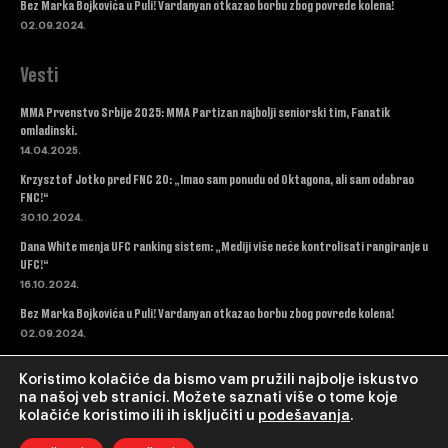
Bez Marka Bojkovića u Puli! Vardanyan otkazao borbu zbog povrede kolena!
02.09.2024.
Vesti
MMA Prvenstvo Srbije 2025: MMA Partizan najbolji seniorski tim, Fanatik
omladinski.
14.04.2025.
Krzysztof Jotko pred FNC 20: „Imao sam ponudu od Oktagona, ali sam odabrao
FNC!“
30.10.2024.
Dana White menja UFC ranking sistem: „Mediji više neće kontrolisati rangiranje u
UFC!“
16.10.2024.
Bez Marka Bojkovića u Puli! Vardanyan otkazao borbu zbog povrede kolena!
02.09.2024.
Koristimo kolačiće da bismo vam pružili najbolje iskustvo
na našoj veb stranici. Možete saznati više o tome koje
kolačiće koristimo ili ih isključiti u
podešavanja
.
© Copyright - Triangle TV.
Web Dev & hosting wpspeedopt.net