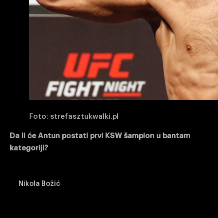
Foto: strefasztukwalki.pl
Da li će Antun postati prvi KSW šampion u bantam
kategoriji?
Nikola Božić