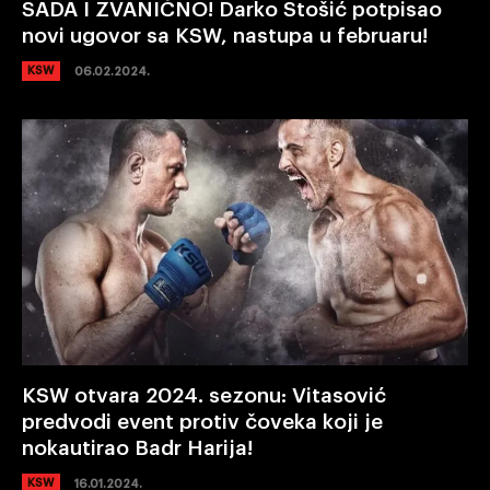
SADA I ZVANIČNO! Darko Stošić potpisao
novi ugovor sa KSW, nastupa u februaru!
KSW
06.02.2024.
KSW otvara 2024. sezonu: Vitasović
predvodi event protiv čoveka koji je
nokautirao Badr Harija!
KSW
16.01.2024.