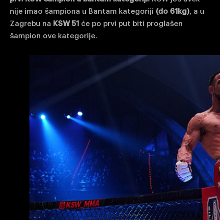
nije imao šampiona u Bantam kategoriji
(do 61kg)
, a u
Zagrebu na
KSW 51
će po prvi put biti proglašen
šampion ove kategorije.