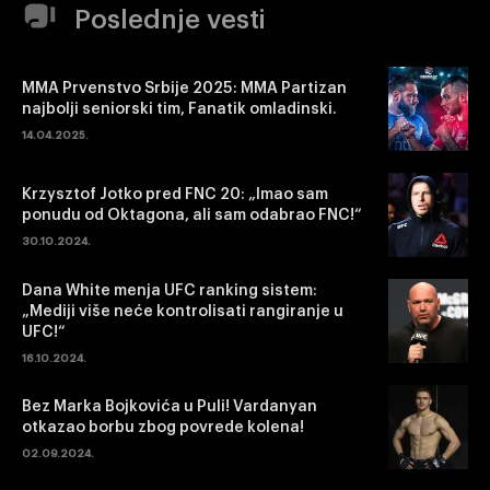
Poslednje vesti
MMA Prvenstvo Srbije 2025: MMA Partizan
najbolji seniorski tim, Fanatik omladinski.
14.04.2025.
Krzysztof Jotko pred FNC 20: „Imao sam
ponudu od Oktagona, ali sam odabrao FNC!“
30.10.2024.
Dana White menja UFC ranking sistem:
„Mediji više neće kontrolisati rangiranje u
UFC!“
16.10.2024.
Bez Marka Bojkovića u Puli! Vardanyan
otkazao borbu zbog povrede kolena!
02.09.2024.