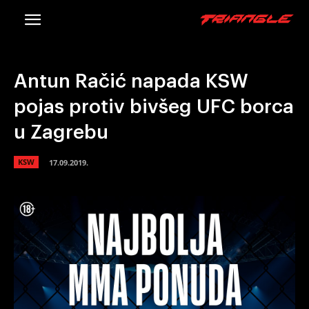
Antun Račić napada KSW
pojas protiv bivšeg UFC borca
u Zagrebu
KSW
17.09.2019.