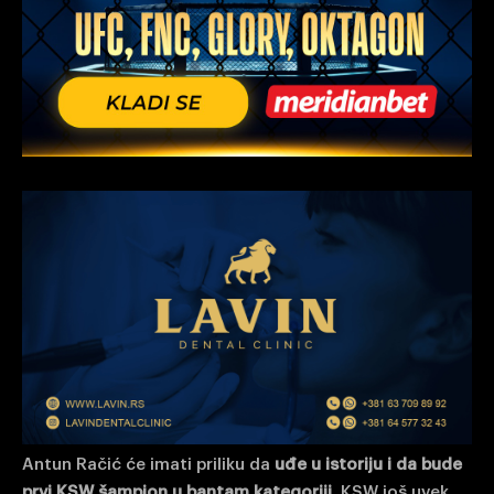
Antun Račić će imati priliku da
uđe u istoriju i da bude
prvi KSW šampion u bantam kategoriji.
KSW još uvek