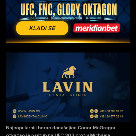
Najpopularniji borac današnjice Conor McGregor
otkazao je nastup na UFC 303 protiv Michaela