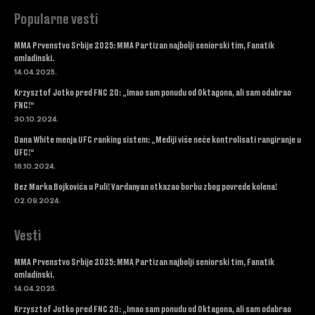
Popularne vesti
MMA Prvenstvo Srbije 2025: MMA Partizan najbolji seniorski tim, Fanatik
omladinski.
14.04.2025.
Krzysztof Jotko pred FNC 20: „Imao sam ponudu od Oktagona, ali sam odabrao
FNC!“
30.10.2024.
Dana White menja UFC ranking sistem: „Mediji više neće kontrolisati rangiranje u
UFC!“
16.10.2024.
Bez Marka Bojkovića u Puli! Vardanyan otkazao borbu zbog povrede kolena!
02.09.2024.
Vesti
MMA Prvenstvo Srbije 2025: MMA Partizan najbolji seniorski tim, Fanatik
omladinski.
14.04.2025.
Krzysztof Jotko pred FNC 20: „Imao sam ponudu od Oktagona, ali sam odabrao