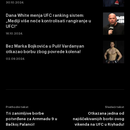
30.10.2024.
Dana White menja UFC ranking sistem:
„Mediji više neće kontrolisati rangiranje u
UFC!“
16.10.2024.
Bez Marka Bojkovića u Puli! Vardanyan
otkazao borbu zbog povrede kolena!
02.09.2024.
Prethodni tekst
Sledeći tekst
Tri zanimljive borbe
Otkazana jedna od
potvrđene za Armmadu 9 u
najiščekivanijih borbi ovog
Bačkoj Palanci!
vikenda na UFC u Riyhadu!