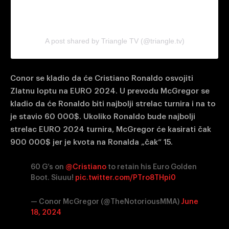
A post shared by Triangle TV (@triangle.tv)
Conor se kladio da će Cristiano Ronaldo osvojiti
Zlatnu loptu na EURO 2024. U prevodu McGregor se
kladio da će Ronaldo biti najbolji strelac turnira i na to
je stavio 60 000$. Ukoliko Ronaldo bude najbolji
strelac EURO 2024 turnira, McGregor će kasirati čak
900 000$ jer je kvota na Ronalda „čak“ 15.
60 G’s on
@Cristiano
to retain his Euro Golden
Boot. Siuuu!
pic.twitter.com/PTro8THpi0
— Conor McGregor (@TheNotoriousMMA)
June
18, 2024