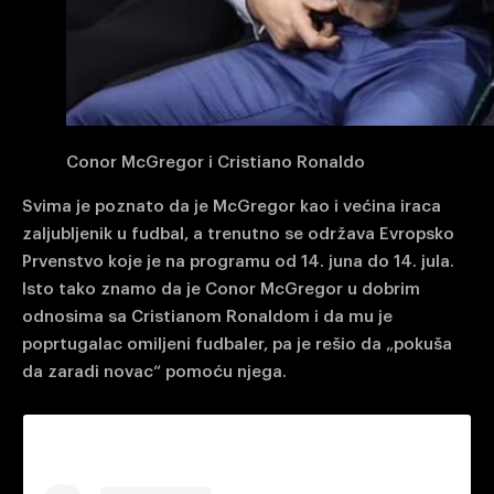
Conor McGregor i Cristiano Ronaldo
Svima je poznato da je McGregor kao i većina iraca
zaljubljenik u fudbal, a trenutno se održava Evropsko
Prvenstvo koje je na programu od 14. juna do 14. jula.
Isto tako znamo da je Conor McGregor u dobrim
odnosima sa Cristianom Ronaldom i da mu je
poprtugalac omiljeni fudbaler, pa je rešio da „pokuša
da zaradi novac“ pomoću njega.