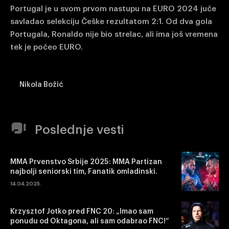
Portugal je u svom prvom nastupu na EURO 2024 juče
savladao selekciju Češke rezultatom 2:1. Od dva gola
Portugala, Ronaldo nije bio strelac, ali ima još vremena
tek je počeo EURO.
Nikola Božić
Poslednje vesti
MMA Prvenstvo Srbije 2025: MMA Partizan
najbolji seniorski tim, Fanatik omladinski.
14.04.2025.
Krzysztof Jotko pred FNC 20: „Imao sam
ponudu od Oktagona, ali sam odabrao FNC!“