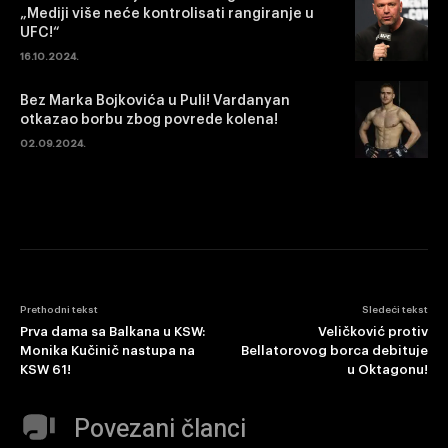
„Mediji više neće kontrolisati rangiranje u
UFC!“
16.10.2024.
Bez Marka Bojkovića u Puli! Vardanyan
otkazao borbu zbog povrede kolena!
02.09.2024.
Prethodni tekst
Sledeći tekst
Prva dama sa Balkana u KSW:
Veličković protiv
Monika Kučinič nastupa na
Bellatorovog borca debituje
KSW 61!
u Oktagonu!
Povezani članci