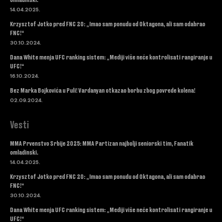
14.04.2025.
Krzysztof Jotko pred FNC 20: „Imao sam ponudu od Oktagona, ali sam odabrao
FNC!“
30.10.2024.
Dana White menja UFC ranking sistem: „Mediji više neće kontrolisati rangiranje u
UFC!“
16.10.2024.
Bez Marka Bojkovića u Puli! Vardanyan otkazao borbu zbog povrede kolena!
02.09.2024.
Vesti
MMA Prvenstvo Srbije 2025: MMA Partizan najbolji seniorski tim, Fanatik
omladinski.
14.04.2025.
Krzysztof Jotko pred FNC 20: „Imao sam ponudu od Oktagona, ali sam odabrao
FNC!“
30.10.2024.
Dana White menja UFC ranking sistem: „Mediji više neće kontrolisati rangiranje u
UFC!“