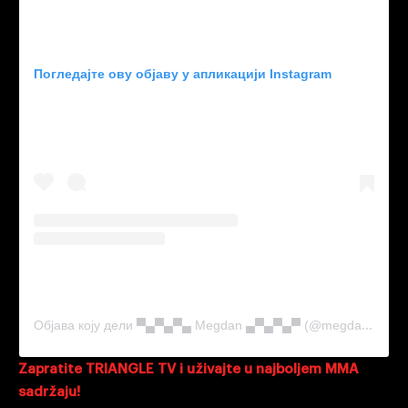
Погледајте ову објаву у апликацији Instagram
Објава коју дели ▀▄▀▄▀▄ Megdan ▄▀▄▀▄▀ (@megdan.fighting)
Zapratite TRIANGLE TV i uživajte u najboljem MMA
sadržaju!