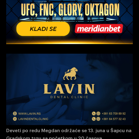
Deveti po redu Megdan održaće se 13. juna u Šapcu na
Gradskom trgu sa početkom u 20 časova.