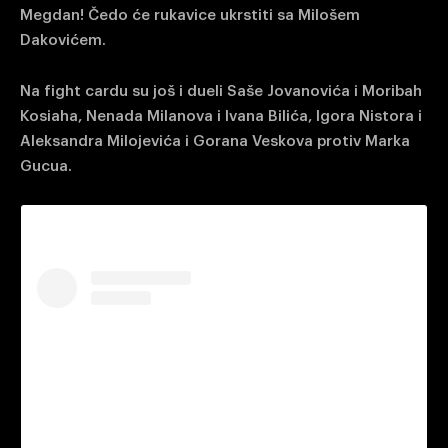
Megdan! Čedo će rukavice ukrstiti sa Milošem
Dakovićem.
Na fight cardu su još i dueli Saše Jovanovića i Moribah
Kosiaha, Nenada Milanova i Ivana Bilića, Igora Nistora i
Aleksandra Milojevića i Gorana Veskova protiv Marka
Gucua.