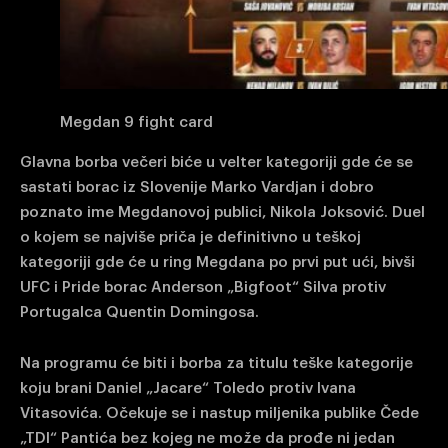
Megdan 9 fight card
Glavna borba večeri biće u velter kategoriji gde će se
sastati borac iz Slovenije Marko Vardjan i dobro
poznato ime Megdanovoj publici, Nikola Joksović. Duel
o kojem se najviše priča je definitivno u teškoj
kategoriji gde će u ring Megdana po prvi put ući, bivši
UFC i Pride borac Anderson „Bigfoot“ Silva protiv
Portugalca Quentin Domingosa.
Na programu će biti i borba za titulu teške kategorije
koju brani Daniel „Jacare“ Toledo protiv Ivana
Vitasovića. Očekuje se i nastup miljenika publike Čede
„TDI“ Pantića bez kojeg ne može da prođe ni jedan