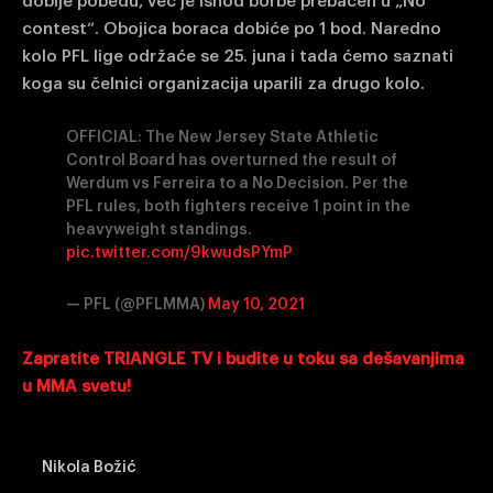
dobije pobedu, već je ishod borbe prebačen u „No
contest“. Obojica boraca dobiće po 1 bod. Naredno
kolo PFL lige održaće se 25. juna i tada ćemo saznati
koga su čelnici organizacija uparili za drugo kolo.
OFFICIAL: The New Jersey State Athletic
Control Board has overturned the result of
Werdum vs Ferreira to a No Decision. Per the
PFL rules, both fighters receive 1 point in the
heavyweight standings.
pic.twitter.com/9kwudsPYmP
— PFL (@PFLMMA)
May 10, 2021
Zapratite TRIANGLE TV i budite u toku sa dešavanjima
u MMA svetu!
Nikola Božić