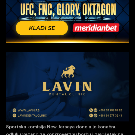
Sportska komisija New Jerseya donela je konačnu
odluku vezano za konkroverznu borbu i završetak na