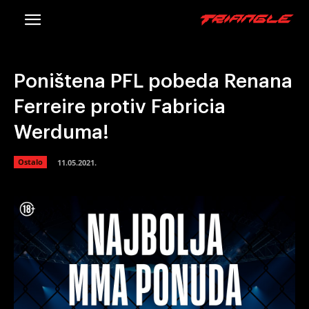
Poništena PFL pobeda Renana
Ferreire protiv Fabricia
Werduma!
Ostalo
11.05.2021.