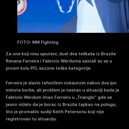
FOTO: MM Fighting
Za one koji nisu upućeni, duel dva teškaša iz Brazila
Renana Ferreire i Fabricio Werduma sastali su se u
prvom kolu PFL sezone teške kategorije.
Ferreira je slavio tehničkim nokautom nakon dva ipo
minuta borbe, ali problem je nastao u situaciji kada je
Fabricio Werdum imao Ferreiru u „Trianglu“ gde se
jasno videlo da je borac iz Brazila tapkao na polugu,
što je promaklo sudiji Keith Petersonu koji nije
registrovao tu situaciju.