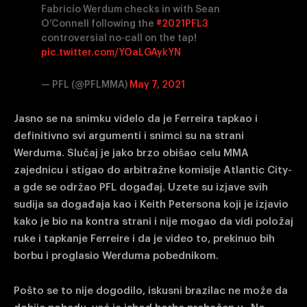
Fabricio Werdum checks in with Sean
O’Connell following the
#2021PFL3
controversial no-call on the tap!
pic.twitter.com/YOaLGAykYN
— PFL (@PFLMMA)
May 7, 2021
Jasno se na snimku videlo da je Ferreira tapkao i
definitivno svi argumenti i snimci su na strani
Werduma. Slučaj je jako brzo obišao celu MMA
zajednicu i stigao do arbitražne komisije Atlantic City-
a gde se održao PFL događaj. Uzete su izjave svih
sudija sa događaja kao i Keith Petersona koji je izjavio
kako je bio na kontra strani i nije mogao da vidi položaj
ruke i tapkanje Ferreire i da je video to, prekinuo bih
borbu i proglasio Werduma pobednikom.
Pošto se to nije dogodilo, iskusni brazilac ne može da