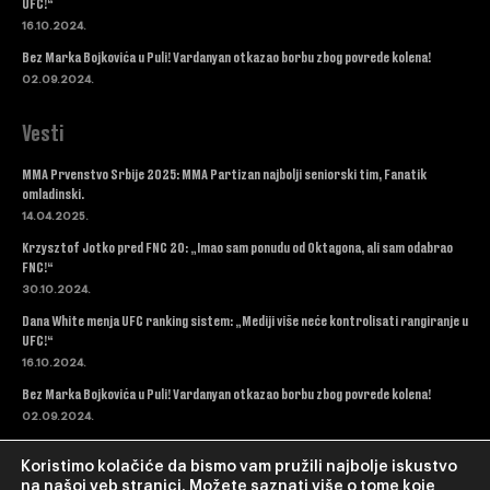
UFC!“
16.10.2024.
Bez Marka Bojkovića u Puli! Vardanyan otkazao borbu zbog povrede kolena!
02.09.2024.
Vesti
MMA Prvenstvo Srbije 2025: MMA Partizan najbolji seniorski tim, Fanatik
omladinski.
14.04.2025.
Krzysztof Jotko pred FNC 20: „Imao sam ponudu od Oktagona, ali sam odabrao
FNC!“
30.10.2024.
Dana White menja UFC ranking sistem: „Mediji više neće kontrolisati rangiranje u
UFC!“
16.10.2024.
Bez Marka Bojkovića u Puli! Vardanyan otkazao borbu zbog povrede kolena!
02.09.2024.
Koristimo kolačiće da bismo vam pružili najbolje iskustvo
na našoj veb stranici. Možete saznati više o tome koje