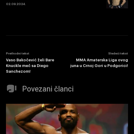
02.09.2024.
Prethodni tekst
Sledeći tekst
Vaso Bakočević želi Bare
MMA Amaterska Liga ovog
Knuckle meč sa Diego
juna u Crnoj Gori u Podgorici!
Sanchezom!
Povezani članci