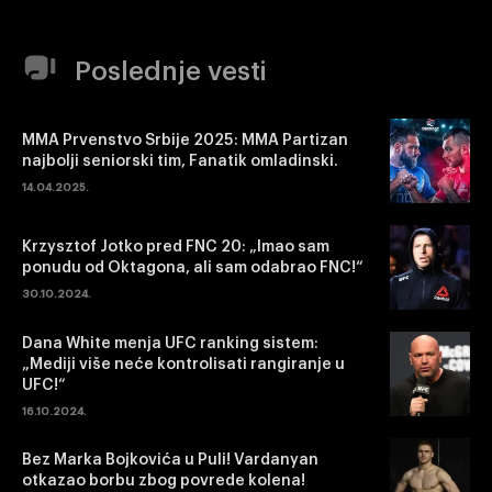
Poslednje vesti
MMA Prvenstvo Srbije 2025: MMA Partizan
najbolji seniorski tim, Fanatik omladinski.
14.04.2025.
Krzysztof Jotko pred FNC 20: „Imao sam
ponudu od Oktagona, ali sam odabrao FNC!“
30.10.2024.
Dana White menja UFC ranking sistem:
„Mediji više neće kontrolisati rangiranje u
UFC!“
16.10.2024.
Bez Marka Bojkovića u Puli! Vardanyan
otkazao borbu zbog povrede kolena!