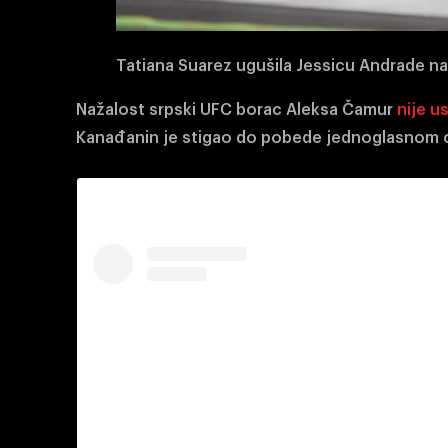
Tatiana Suarez ugušila Jessicu Andrade 
Nažalost srpski UFC borac Aleksa Čamur
nije u
Kanađanin je stigao do pobede jednoglasnom od