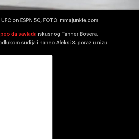
na UFC on ESPN 50, FOTO: mmajunkie.com
speo da savlada
iskusnog Tanner Bosera.
lukom sudija i naneo Aleksi 3. poraz u nizu.