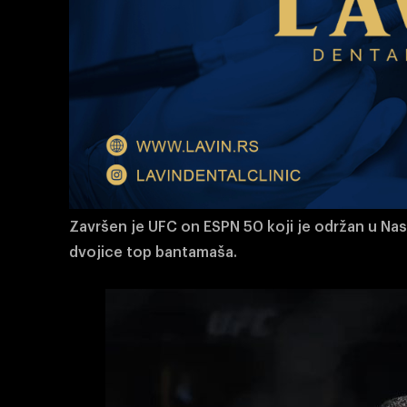
Završen je UFC on ESPN 50 koji je održan u Nas
dvojice top bantamaša.