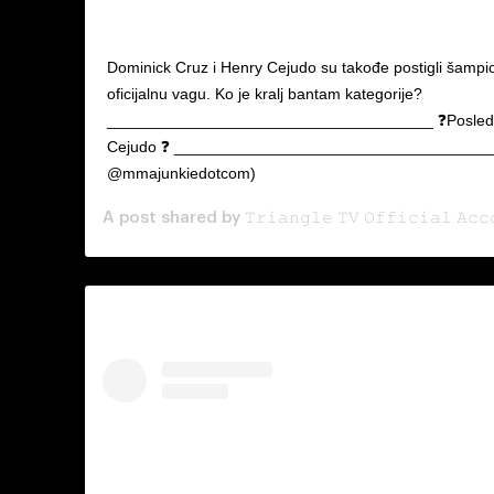
Dominick Cruz i Henry Cejudo su takođe postigli šampion
oficijalnu vagu. Ko je kralj bantam kategorije?
_____________________________________ ❓Poslednje
Cejudo ❓ _____________________________________
@mmajunkiedotcom)
𝚃𝚛𝚒𝚊𝚗𝚐𝚕𝚎 𝚃𝚅 𝙾𝚏𝚏𝚒𝚌𝚒𝚊𝚕 𝙰𝚌𝚌
A post shared by