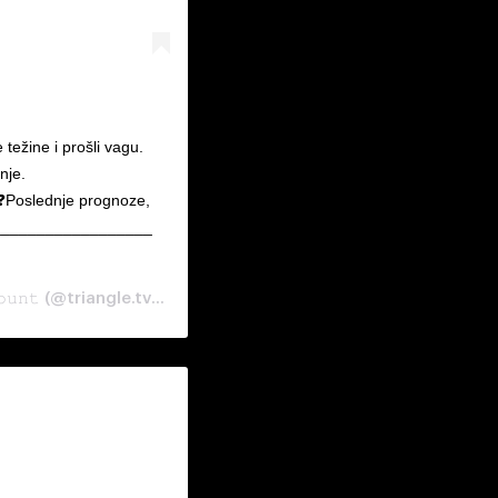
težine i prošli vagu.
nje.
oslednje prognoze,
___________________
𝚘𝚞𝚗𝚝
May 8, 2020 at 6:44am PDT
(@triangle.tv) on