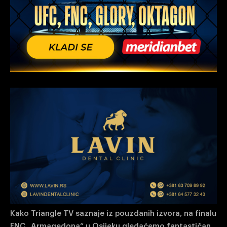
Kako Triangle TV saznaje iz pouzdanih izvora, na finalu
FNC „Armagedona“ u Osijeku gledaćemo fantastičan