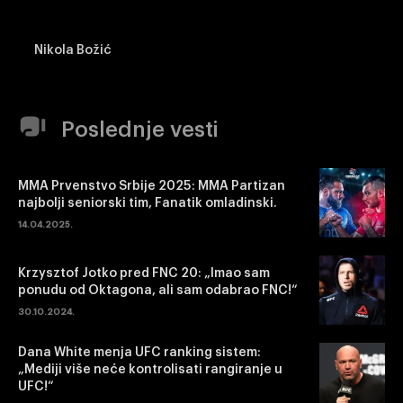
Nikola Božić
Poslednje vesti
MMA Prvenstvo Srbije 2025: MMA Partizan
najbolji seniorski tim, Fanatik omladinski.
14.04.2025.
Krzysztof Jotko pred FNC 20: „Imao sam
ponudu od Oktagona, ali sam odabrao FNC!“
30.10.2024.
Dana White menja UFC ranking sistem:
„Mediji više neće kontrolisati rangiranje u
UFC!“