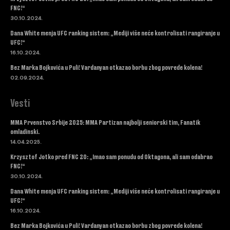
FNC!“
30.10.2024.
Dana White menja UFC ranking sistem: „Mediji više neće kontrolisati rangiranje u
UFC!“
16.10.2024.
Bez Marka Bojkovića u Puli! Vardanyan otkazao borbu zbog povrede kolena!
02.09.2024.
Vesti
MMA Prvenstvo Srbije 2025: MMA Partizan najbolji seniorski tim, Fanatik
omladinski.
14.04.2025.
Krzysztof Jotko pred FNC 20: „Imao sam ponudu od Oktagona, ali sam odabrao
FNC!“
30.10.2024.
Dana White menja UFC ranking sistem: „Mediji više neće kontrolisati rangiranje u
UFC!“
16.10.2024.
Bez Marka Bojkovića u Puli! Vardanyan otkazao borbu zbog povrede kolena!