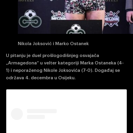
Nikola Joksović i Marko Ostanek
U pitanju je duel prošlogodišnjeg osvajača
„Armagedona“ u velter kategoriji Marka Ostaneka (4-
1) i neporaženog Nikole Joksovića (7-0). Događaj se
održava 4. decembra u Osijeku.