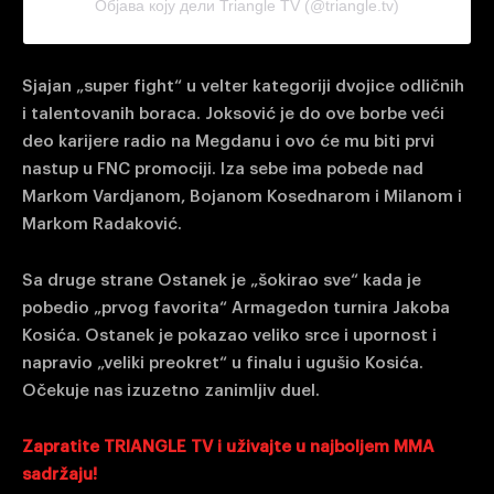
Објава коју дели Triangle TV (@triangle.tv)
Sjajan „super fight“ u velter kategoriji dvojice odličnih
i talentovanih boraca. Joksović je do ove borbe veći
deo karijere radio na Megdanu i ovo će mu biti prvi
nastup u FNC promociji. Iza sebe ima pobede nad
Markom Vardjanom, Bojanom Kosednarom i Milanom i
Markom Radaković.
Sa druge strane Ostanek je „šokirao sve“ kada je
pobedio „prvog favorita“ Armagedon turnira Jakoba
Kosića. Ostanek je pokazao veliko srce i upornost i
napravio „veliki preokret“ u finalu i ugušio Kosića.
Očekuje nas izuzetno zanimljiv duel.
Zapratite TRIANGLE TV i uživajte u najboljem MMA
sadržaju!