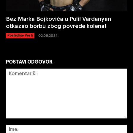
Bez Marka Bojkovića u Puli! Vardanyan
otkazao borbu zbog povrede kolena!
Poslednje Vesti
02.09.2024.
POSTAVI ODGOVOR
Komentariši:
Im