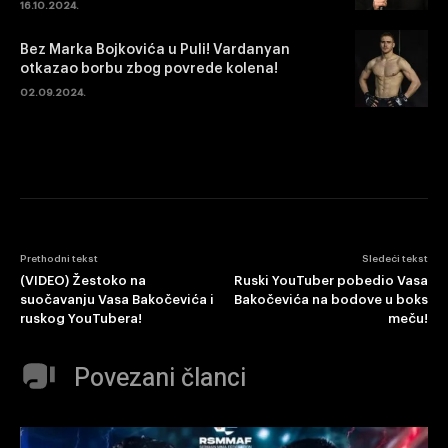
16.10.2024.
Bez Marka Bojkovića u Puli! Vardanyan
otkazao borbu zbog povrede kolena!
02.09.2024.
Prethodni tekst
Sledeći tekst
(VIDEO) Žestoko na
Ruski YouTuber pobedio Vasa
suočavanju Vasa Bakočevića i
Bakočevića na bodove u boks
ruskog YouTubera!
meču!
Povezani članci