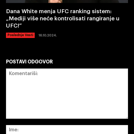
Dana White menja UFC ranking sistem:
„Mediji više neće kontrolisati rangiranje u
UFC!“
Poslednje Vesti
16.10.2024.
POSTAVI ODGOVOR
Komentariši:
Im