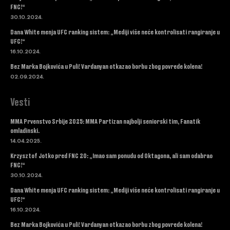
FNC!“
30.10.2024.
Dana White menja UFC ranking sistem: „Mediji više neće kontrolisati rangiranje u
UFC!“
16.10.2024.
Bez Marka Bojkovića u Puli! Vardanyan otkazao borbu zbog povrede kolena!
02.09.2024.
Vesti
MMA Prvenstvo Srbije 2025: MMA Partizan najbolji seniorski tim, Fanatik
omladinski.
14.04.2025.
Krzysztof Jotko pred FNC 20: „Imao sam ponudu od Oktagona, ali sam odabrao
FNC!“
30.10.2024.
Dana White menja UFC ranking sistem: „Mediji više neće kontrolisati rangiranje u
UFC!“
16.10.2024.
Bez Marka Bojkovića u Puli! Vardanyan otkazao borbu zbog povrede kolena!