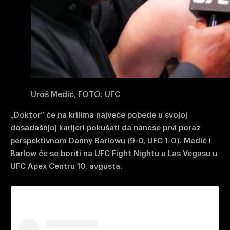
Uroš Medić, FOTO: UFC
„Doktor“ će na krilima najveće pobede u svojoj
dosadašnjoj karijeri pokušati da nanese prvi poraz
perspektivnom Danny Barlowu (9-0, UFC 1-0). Medić i
Barlow će se boriti na UFC Fight Nightu u Las Vegasu u
UFC Apex Centru 10. avgusta.