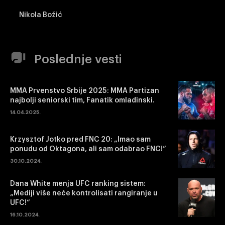
Nikola Božić
Poslednje vesti
MMA Prvenstvo Srbije 2025: MMA Partizan
najbolji seniorski tim, Fanatik omladinski.
14.04.2025.
Krzysztof Jotko pred FNC 20: „Imao sam
ponudu od Oktagona, ali sam odabrao FNC!“
30.10.2024.
Dana White menja UFC ranking sistem:
„Mediji više neće kontrolisati rangiranje u
UFC!“
16.10.2024.