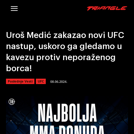
Uroš Medić zakazao novi UFC
nastup, uskoro ga gledamo u
kavezu protiv neporaženog
borca!
Poslednje Vesti
UFC
08.06.2024.