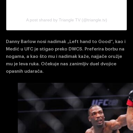
A post shared by Triangle TV (@triangle.tv)
Danny Barlow nosi nadimak „Left hand to Good“, kao i
Medić u UFC je stigao preko DWCS. Preferira borbu na
nogama, a kao što mu i nadimak kaže, najjače oružje
mu je leva ruka. Očekuje nas zanimljiv duel dvojice
opasnih udarača.