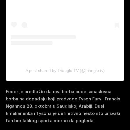
A post shared by Triangle TV (@triangle.tv)
Fedor je predložio da ova borba bude sunaslovna
borba na događaju koji predvode Tyson Fury i Francis
Ngannou 28. oktobra u Saudiskoj Arabiji. Duel
Emelianenka i Tysona je definitivno nešto što bi svaki
fan borilačkog sporta morao da pogleda: