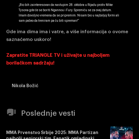
„Bio bih zainteresovan da nastupim 28. oktobra u Rijadu protiv Mike
Tysona gde će se boriti Ngannou i Fury. Spremiću se za ovaj datum.
Imam dovoljno vremena da se pripremim. Nisam bio u najboljoj formi ali
sam počeo da treniram pa ću biti spreman!“
Gde ima dima ima i vatre, a više informacija o ovome
saznaćemo uskoro!
Zapratite TRIANGLE TV i uživajte u najboljem
borilačkom sadržaju!
Nikola Božić
Poslednje vesti
MMA Prvenstvo Srbije 2025: MMA Partizan
najbolji seniorski tim, Fanatik omladinski.