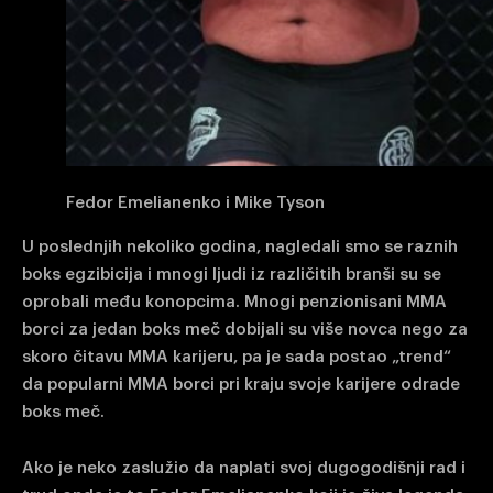
Fedor Emelianenko i Mike Tyson
U poslednjih nekoliko godina, nagledali smo se raznih
boks egzibicija i mnogi ljudi iz različitih branši su se
oprobali među konopcima. Mnogi penzionisani MMA
borci za jedan boks meč dobijali su više novca nego za
skoro čitavu MMA karijeru, pa je sada postao „trend“
da popularni MMA borci pri kraju svoje karijere odrade
boks meč.
Ako je neko zaslužio da naplati svoj dugogodišnji rad i