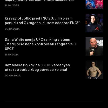
14.04.2025.
Krzysztof Jotko pred FNC 20: „Imao sam
ponudu od Oktagona, ali sam odabrao FNC!“
30.10.2024.
Dana White menja UFC ranking sistem:
„Mediji više neće kontrolisati rangiranje u
UFC!“
16.10.2024.
Bez Marka Bojkovića u Puli! Vardanyan
otkazao borbu zbog povrede kolena!
02.09.2024.