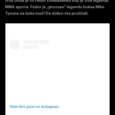
trud onda je to Fedor Emelianenko koji je živa legenda
MMA sporta. Fedor je „prozvao“ legendu boksa Mike
Tysona na boks meč! Da dobro ste pročitali.
View this post on Instagram