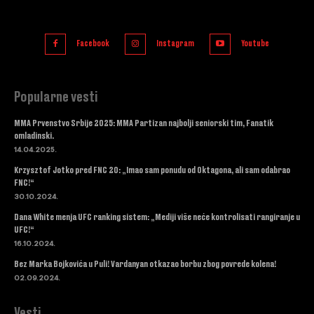
Facebook
Instagram
Youtube
Popularne vesti
MMA Prvenstvo Srbije 2025: MMA Partizan najbolji seniorski tim, Fanatik
omladinski.
14.04.2025.
Krzysztof Jotko pred FNC 20: „Imao sam ponudu od Oktagona, ali sam odabrao
FNC!“
30.10.2024.
Dana White menja UFC ranking sistem: „Mediji više neće kontrolisati rangiranje u
UFC!“
16.10.2024.
Bez Marka Bojkovića u Puli! Vardanyan otkazao borbu zbog povrede kolena!
02.09.2024.
Vesti