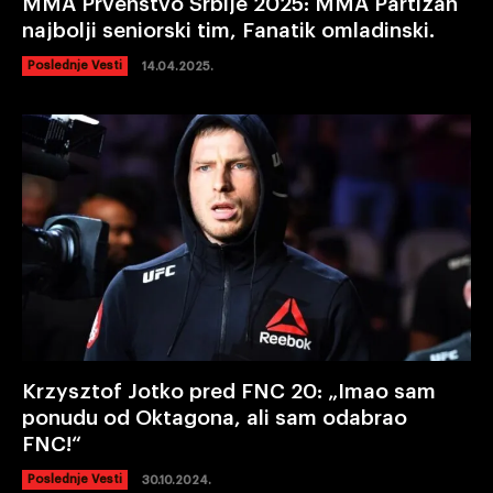
MMA Prvenstvo Srbije 2025: MMA Partizan
najbolji seniorski tim, Fanatik omladinski.
Poslednje Vesti
14.04.2025.
Krzysztof Jotko pred FNC 20: „Imao sam
ponudu od Oktagona, ali sam odabrao
FNC!“
Poslednje Vesti
30.10.2024.