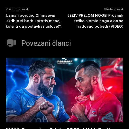
Prethodni tekst
Sledeći tekst
Usman poručio Chimaevu:
JEZIV PRELOM NOGE! Provinik
„Odbio si borbu protiv mene,
teško slomio nogu a on se
ko si ti da postavljaš uslove?“
radovao pobedi (VIDEO)
Povezani članci