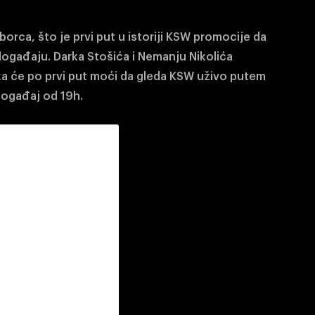
rca, što je prvi put u istoriji KSW promocije da
događaju. Darka Stošića i Nemanju Nikolića
a će po prvi put moći da gleda KSW uživo putem
 događaj od 19h.