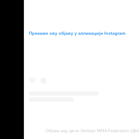
Прикажи ову објаву у апликацији Instagram
Објава коју дели Serbian MMA Federation (@