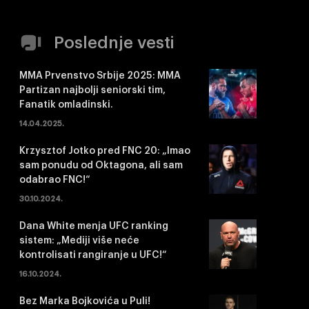
Poslednje vesti
MMA Prvenstvo Srbije 2025: MMA
Partizan najbolji seniorski tim,
Fanatik omladinski.
14.04.2025.
Krzysztof Jotko pred FNC 20: „Imao
sam ponudu od Oktagona, ali sam
odabrao FNC!“
30.10.2024.
Dana White menja UFC ranking
sistem: „Mediji više neće
kontrolisati rangiranje u UFC!“
16.10.2024.
Bez Marka Bojkovića u Puli!