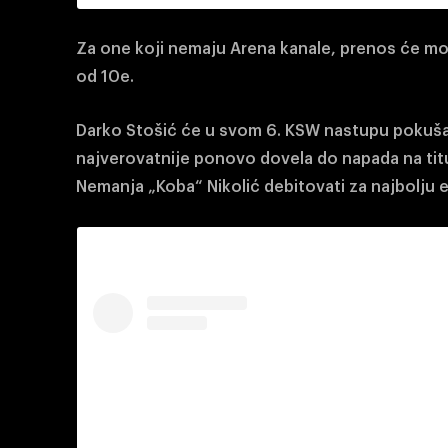
Za one koji nemaju Arena kanale, prenos će m
od 10e.
Darko Stošić će u svom 6. KSW nastupu pokušat
najverovatnije ponovo dovela do napada na tit
Nemanja „Koba“ Nikolić debitovati za najbolju