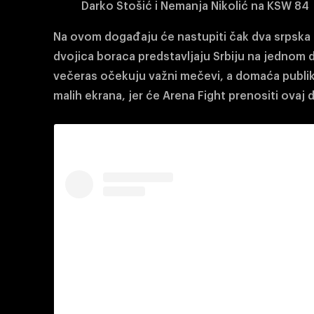
Darko Stošić i Nemanja Nikolić na KSW 84
Na ovom događaju će nastupiti čak dva srpska bo
dvojica boraca predstavljaju Srbiju na jednom 
večeras očekuju važni mečevi, a domaća publik
malih ekrana, jer će Arena Fight prenositi ovaj