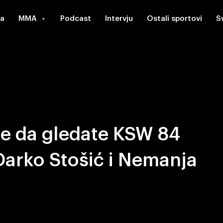
a
MMA
Podcast
Intervju
Ostali sportovi
S
te da gledate KSW 84
Darko Stošić i Nemanja