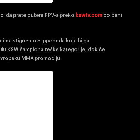
oći da prate putem PPV-a preko
kswtv.com
po ceni
i da stigne do 5. ppobeda koja bi ga
ulu KSW šampiona teške kategorije, dok će
 evropsku MMA promociju.