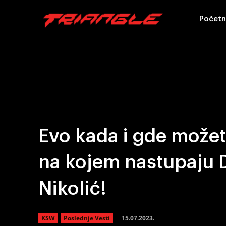
Početn
Evo kada i gde može
na kojem nastupaju 
Nikolić!
15.07.2023.
KSW
Poslednje Vesti