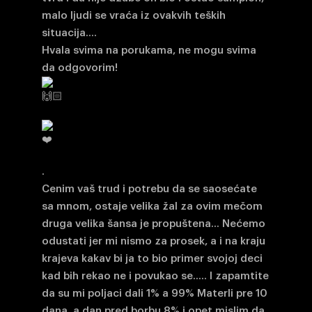
malo ljudi se vraća iz ovakvih teških
situacija….
Hvala svima na porukama, ne mogu svima
da odgovorim!
.
Cenim vaš trud i potrebu da se saosećate
sa mnom, ostaje velika žal za ovim mečom
druga velika šansa je propuštena… Nećemo
odustati jer mi nismo za prosek, a i na kraju
krajeva kakav bi ja to bio primer svojoj deci
kad bih rekao ne i povukao se….. I zapamtite
da su mi poljaci dali 1% a 99% Materli pre 10
dana, a dan pred borbu 8% i opet mislim da