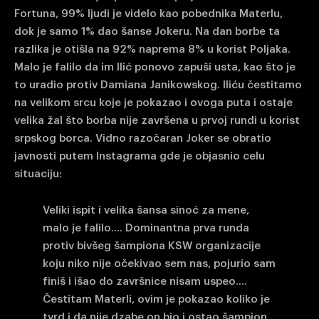
Fortuna, 99% ljudi je videlo kao pobednika Materlu,
dok je samo 1% dao šanse Jokeru. Na dan borbe ta
razlika je otišla na 92% naprema 8% u korist Poljaka.
Malo je falilo da im Ilić ponovo zapuši usta, kao što je
to uradio protiv Damiana Janikowskog. Iliću čestitamo
na velikom srcu koje je pokazao i ovoga puta i ostaje
velika žal što borba nije završena u prvoj rundi u korist
srpskog borca. Vidno razočaran Joker se obratio
javnosti putem Instagrama gde je objasnio celu
situaciju:
Veliki ispit i velika šansa sinoć za mene,
malo je falilo…. Dominantna prva runda
protiv bivšeg šampiona KSW organizacije
koju niko nije očekivao sem nas, pojurio sam
finiš i išao do završnice nisam uspeo….
Čestitam Materli, ovim je pokazao koliko je
tvrd i da nije dzabe on bio i ostao šampion,