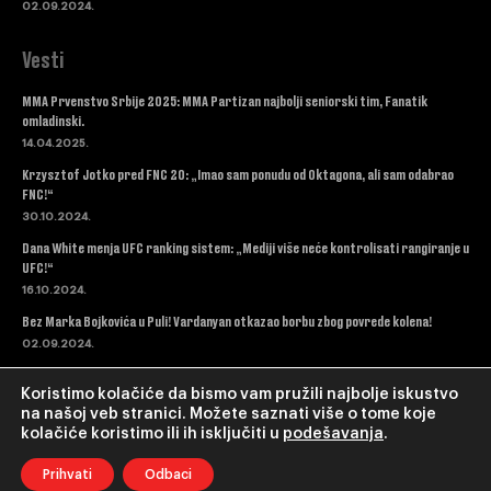
02.09.2024.
Vesti
MMA Prvenstvo Srbije 2025: MMA Partizan najbolji seniorski tim, Fanatik
omladinski.
14.04.2025.
Krzysztof Jotko pred FNC 20: „Imao sam ponudu od Oktagona, ali sam odabrao
FNC!“
30.10.2024.
Dana White menja UFC ranking sistem: „Mediji više neće kontrolisati rangiranje u
UFC!“
16.10.2024.
Bez Marka Bojkovića u Puli! Vardanyan otkazao borbu zbog povrede kolena!
02.09.2024.
Koristimo kolačiće da bismo vam pružili najbolje iskustvo
na našoj veb stranici. Možete saznati više o tome koje
kolačiće koristimo ili ih isključiti u
podešavanja
.
© Copyright - Triangle TV.
Web Dev & hosting wpspeedopt.net
Prihvati
Odbaci
Početna
MMA
Podcast
Intervju
Ostali sportovi
Sve Vesti