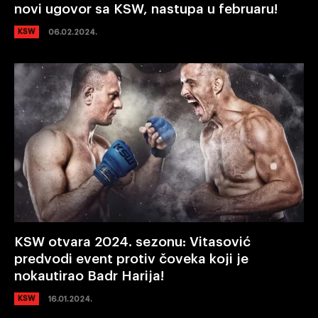
novi ugovor sa KSW, nastupa u februaru!
KSW
06.02.2024.
KSW otvara 2024. sezonu: Vitasović
predvodi event protiv čoveka koji je
nokautirao Badr Harija!
KSW
16.01.2024.