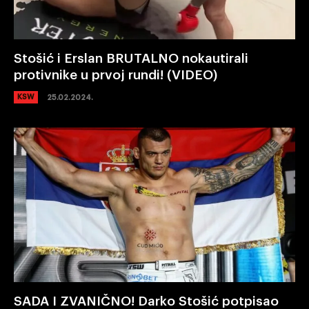
Stošić i Erslan BRUTALNO nokautirali
protivnike u prvoj rundi! (VIDEO)
KSW
25.02.2024.
SADA I ZVANIČNO! Darko Stošić potpisao