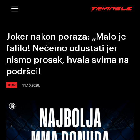
Joker nakon poraza: „Malo je
falilo! Nećemo odustati jer
nismo prosek, hvala svima na
podršci!
KSW
11.10.2020.