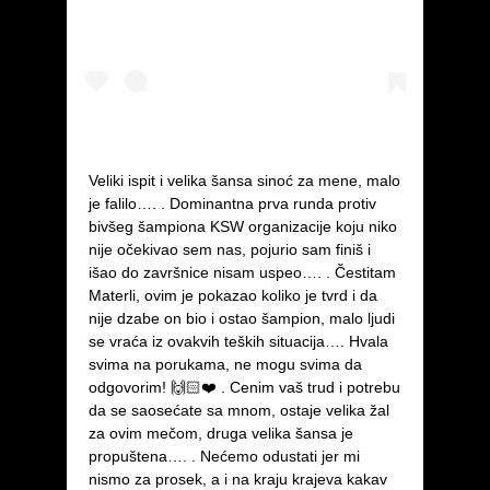
Veliki ispit i velika šansa sinoć za mene, malo
je falilo…. . Dominantna prva runda protiv
bivšeg šampiona KSW organizacije koju niko
nije očekivao sem nas, pojurio sam finiš i
išao do završnice nisam uspeo…. . Čestitam
Materli, ovim je pokazao koliko je tvrd i da
nije dzabe on bio i ostao šampion, malo ljudi
se vraća iz ovakvih teških situacija…. Hvala
svima na porukama, ne mogu svima da
odgovorim! 🙌🏻❤️ . Cenim vaš trud i potrebu
da se saosećate sa mnom, ostaje velika žal
za ovim mečom, druga velika šansa je
propuštena…. . Nećemo odustati jer mi
nismo za prosek, a i na kraju krajeva kakav