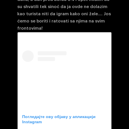
su shvatili tek sinoć da ja ovde ne dolazim
kao turista niti da igram kako oni žele…. Jos
ćemo se boriti i ratovati sa njima na svim
frontovima!
Погледајте ову објаву у апликацији
Instagram