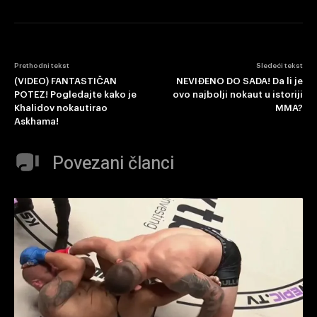
Prethodni tekst
Sledeći tekst
(VIDEO) FANTASTIČAN
NEVIĐENO DO SADA! Da li je
POTEZ! Pogledajte kako je
ovo najbolji nokaut u istoriji
Khalidov nokautirao
MMA?
Askhama!
Povezani članci