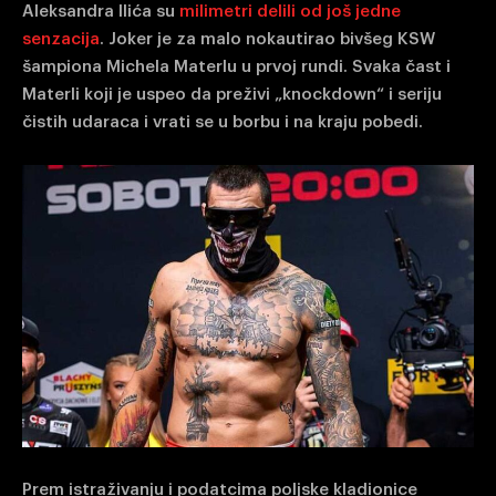
Aleksandra Ilića su
milimetri delili od još jedne
senzacija
. Joker je za malo nokautirao bivšeg KSW
šampiona Michela Materlu u prvoj rundi. Svaka čast i
Materli koji je uspeo da preživi „knockdown“ i seriju
čistih udaraca i vrati se u borbu i na kraju pobedi.
Prem istraživanju i podatcima poljske kladionice