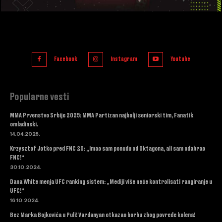
Facebook
Instagram
Youtube
Popularne vesti
MMA Prvenstvo Srbije 2025: MMA Partizan najbolji seniorski tim, Fanatik
omladinski.
14.04.2025.
Krzysztof Jotko pred FNC 20: „Imao sam ponudu od Oktagona, ali sam odabrao
FNC!“
30.10.2024.
Dana White menja UFC ranking sistem: „Mediji više neće kontrolisati rangiranje u
UFC!“
16.10.2024.
Bez Marka Bojkovića u Puli! Vardanyan otkazao borbu zbog povrede kolena!