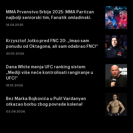
MMA Prvenstvo Srbije 2025: MMA Partizan
najbolji seniorski tim, Fanatik omladinski.
14.04.2025.
Krzysztof Jotko pred FNC 20: „Imao sam
ponudu od Oktagona, ali sam odabrao FNC!“
30.10.2024.
Dana White menja UFC ranking sistem:
„Mediji više neće kontrolisati rangiranje u
UFC!“
16.10.2024.
Bez Marka Bojkovića u Puli! Vardanyan
otkazao borbu zbog povrede kolena!
02.09.2024.