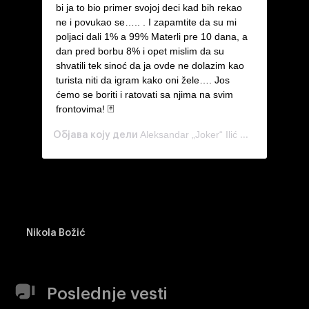
bi ja to bio primer svojoj deci kad bih rekao
ne i povukao se….. . I zapamtite da su mi
poljaci dali 1% a 99% Materli pre 10 dana, a
dan pred borbu 8% i opet mislim da su
shvatili tek sinoć da ja ovde ne dolazim kao
turista niti da igram kako oni žele…. Jos
ćemo se boriti i ratovati sa njima na svim
frontovima! 🃏
Aleksandar „Joker“ Ilić 🤡
Објава коју дели
(@ilkemma)
Nikola Božić
Poslednje vesti