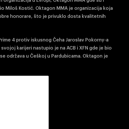
h organizacija u Evropi, Oktagon MMA gde su i
io Miloš Kostić. Oktagon MMA je organizacija koja
obre honorare, što je privuklo dosta kvalitetnih
Prime 4 protiv iskusnog Čeha Jaroslav Pokorny-a
 svojoj karijeri nastupio je na ACB i XFN gde je bio
j se održava u Češkoj u Pardubicama. Oktagon je