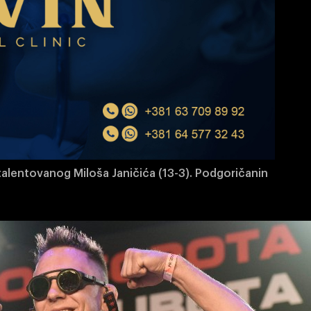
talentovanog Miloša Janičića (13-3). Podgoričanin