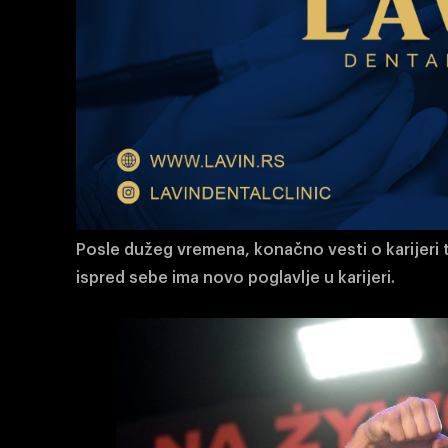
Posle dužeg vremena, konačno vesti o karijeri 
ispred sebe ima novo poglavlje u karijeri.