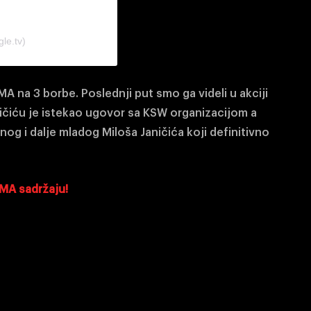
le.tv)
 na 3 borbe. Poslednji put smo ga videli u akciji
ičiću je istekao ugovor sa KSW organizacijom a
og i dalje mladog Miloša Janičića koji definitivno
MMA sadržaju!