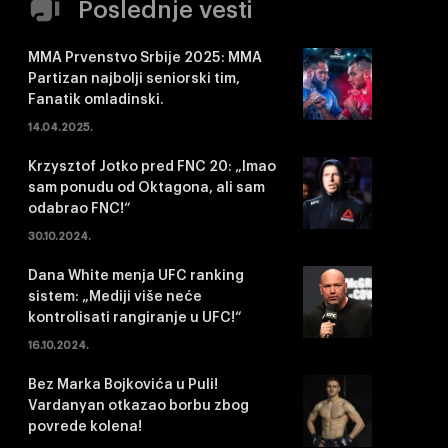
Poslednje vesti
MMA Prvenstvo Srbije 2025: MMA
Partizan najbolji seniorski tim,
Fanatik omladinski.
14.04.2025.
Krzysztof Jotko pred FNC 20: „Imao
sam ponudu od Oktagona, ali sam
odabrao FNC!“
30.10.2024.
Dana White menja UFC ranking
sistem: „Mediji više neće
kontrolisati rangiranje u UFC!“
16.10.2024.
Bez Marka Bojkovića u Puli!
Vardanyan otkazao borbu zbog
povrede kolena!