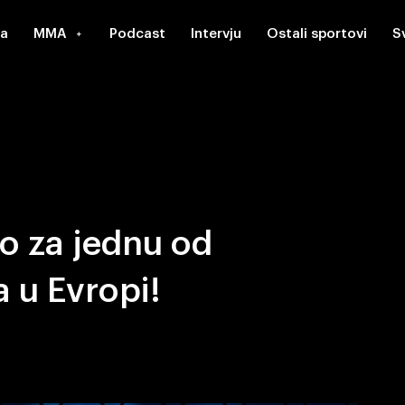
a
MMA
Podcast
Intervju
Ostali sportovi
S
ao za jednu od
a u Evropi!