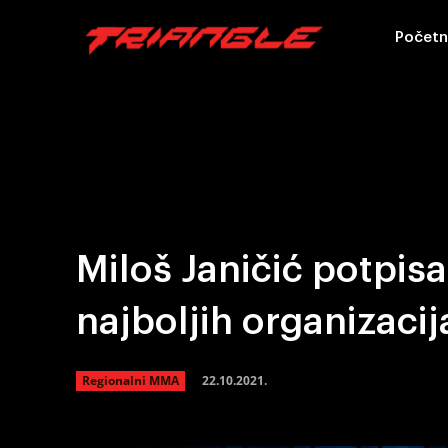
Početn
Miloš Janičić potpis
najboljih organizacij
22.10.2021.
Regionalni MMA