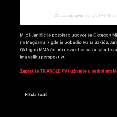
Објава коју дели Triangle TV (@triang
Miloš Janičić je potpisao ugovor sa Oktagon MMA
na Megdanu 7 gde je pobedio Ivana Šakića. Jan
Oktagon MMA će biti nova stanica za talentovan
ima veliku perspektivu.
Zapratite TRIANGLE TV i uživajte u najboljem 
Nikola Božić