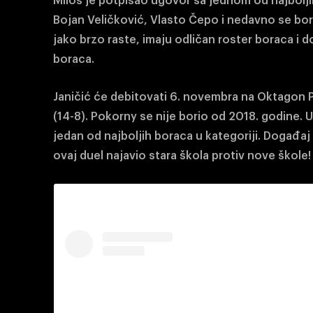
Miloš je potpisao ugovor sa jednom od najbolji
Bojan Veličković, Vlasto Čepo i nedavno se bor
jako brzo raste, imaju odličan roster boraca i d
boraca.
Janičić će debitovati 6. novembra na Oktagon 
(14-8). Pokorny se nije borio od 2018. godine. U
jedan od najboljih boraca u kategoriji. Događa
ovaj duel najavio stara škola protiv nove škole!