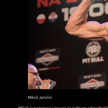
Miloš Janičić