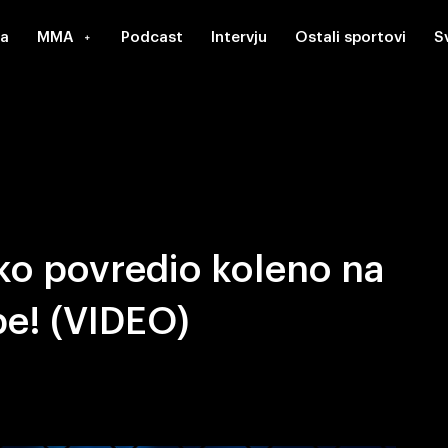
a
MMA
Podcast
Intervju
Ostali sportovi
S
 povredio koleno na
e! (VIDEO)