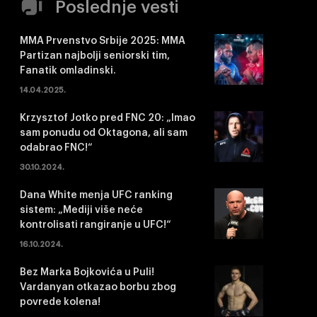
Poslednje vesti
MMA Prvenstvo Srbije 2025: MMA
Partizan najbolji seniorski tim,
Fanatik omladinski.
14.04.2025.
Krzysztof Jotko pred FNC 20: „Imao
sam ponudu od Oktagona, ali sam
odabrao FNC!“
30.10.2024.
Dana White menja UFC ranking
sistem: „Mediji više neće
kontrolisati rangiranje u UFC!“
16.10.2024.
Bez Marka Bojkovića u Puli!
Vardanyan otkazao borbu zbog
povrede kolena!