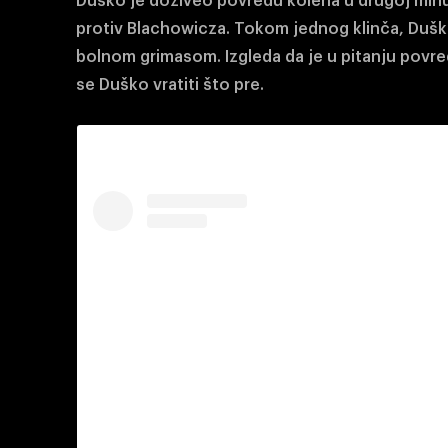
Duško je doživeo povredu kolena u drugoj minu
protiv Blachowicza. Tokom jednog klinča, Duško
bolnom grimasom. Izgleda da je u pitanju povre
se Duško vratiti što pre.