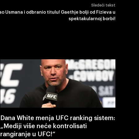
Sledeći tekst
 Usmana i odbranio titulu! Gaethje bolji od Fizieva u
spektakularnoj borbi!
Dana White menja UFC ranking sistem:
„Mediji više neće kontrolisati
rangiranje u UFC!“