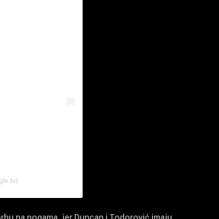
le.tv)
borbu na nogama, jer Duncan i Todorović imaju