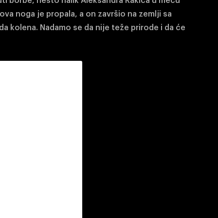
ti borbe, nešto nalik Aleksandra Rakića u meču
va noga je propala, a on završio na zemlji sa
da kolena. Nadamo se da nije teže prirode i da će