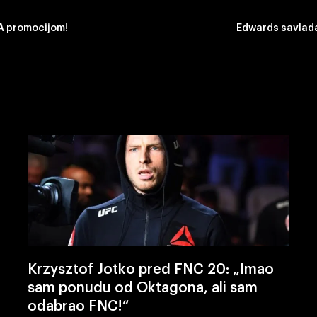
MA promocijom!
Edwards savladao
Krzysztof Jotko pred FNC 20: „Imao
sam ponudu od Oktagona, ali sam
odabrao FNC!“