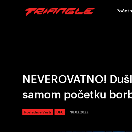
Početn
NEVEROVATNO! Duško
samom početku borb
18.03.2023.
Poslednje Vesti
UFC