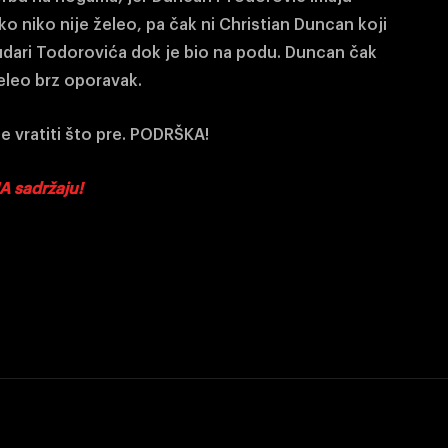
ko niko nije želeo, pa čak ni Christian Duncan koji
a udari Todorovića dok je bio na podu. Duncan čak
eleo brz oporavak.
e vratiti što pre. PODRŠKA!
A sadržaju!