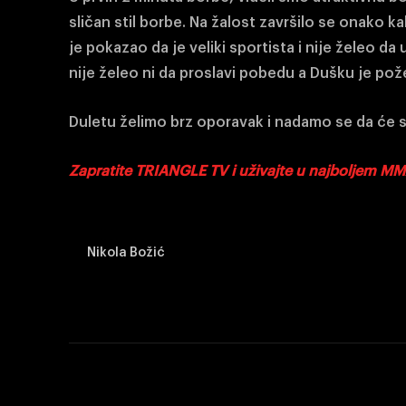
sličan stil borbe. Na žalost završilo se onako ka
je pokazao da je veliki sportista i nije želeo d
nije želeo ni da proslavi pobedu a Dušku je pož
Duletu želimo brz oporavak i nadamo se da će s
Zapratite TRIANGLE TV i uživajte u najboljem MM
Nikola Božić