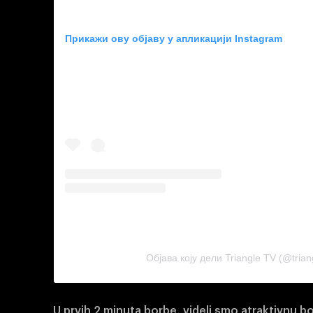
Прикажи ову објаву у апликацији Instagram
Објава коју дели Triangle TV (@triang
U prvih 2 minuta borbe, videli smo atraktivnu 