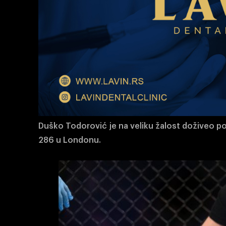
Duško Todorović je na veliku žalost doživeo po
286 u Londonu.