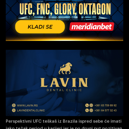
Perspektivni UFC teškaš iz Brazila ispred sebe će imati
jako težak period u karijeri jer je po drugi put pozitivan