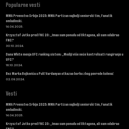
Popularne vesti
MMA Prvenstvo Srbije 2025: MMA Partizan najbolji seniorski tim, Fanatik
omladinski.
14.04.2025.
Krzysztof Jotko pred FNC 20: „Imao sam ponudu od Oktagona, ali sam odabrao
FNC!“
30.10.2024.
Dana White menja UFC ranking sistem: „Mediji više neće kontrolisati rangiranje u
UFC!“
16.10.2024.
Bez Marka Bojkovića u Puli! Vardanyan otkazao borbu zbog povrede kolena!
02.09.2024.
Vesti
MMA Prvenstvo Srbije 2025: MMA Partizan najbolji seniorski tim, Fanatik
omladinski.
14.04.2025.
Krzysztof Jotko pred FNC 20: „Imao sam ponudu od Oktagona, ali sam odabrao
FNC!“