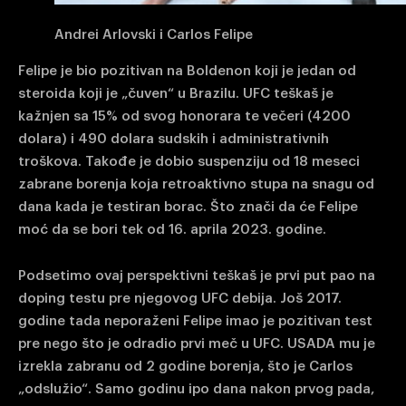
Andrei Arlovski i Carlos Felipe
Felipe je bio pozitivan na Boldenon koji je jedan od
steroida koji je „čuven“ u Brazilu. UFC teškaš je
kažnjen sa 15% od svog honorara te večeri (4200
dolara) i 490 dolara sudskih i administrativnih
troškova. Takođe je dobio suspenziju od 18 meseci
zabrane borenja koja retroaktivno stupa na snagu od
dana kada je testiran borac. Što znači da će Felipe
moć da se bori tek od 16. aprila 2023. godine.
Podsetimo ovaj perspektivni teškaš je prvi put pao na
doping testu pre njegovog UFC debija. Još 2017.
godine tada neporaženi Felipe imao je pozitivan test
pre nego što je odradio prvi meč u UFC. USADA mu je
izrekla zabranu od 2 godine borenja, što je Carlos
„odslužio“. Samo godinu ipo dana nakon prvog pada,