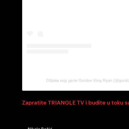
Објава коју дели Gordon King Ryan (@gordonl
Zapratite TRIANGLE TV i budite u toku 