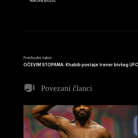
Nikola Božić
Prethodni tekst
OČEVIM STOPAMA: Khabib postaje trener bivšeg UFC
Povezani članci