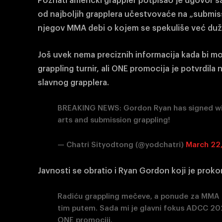
Poznati američki grappler potpisao je ugovor s
od najboljih grapplera učestvovaće na „submissi
njegov MMA debi o kojem se spekuliše već duž
Još uvek nema preciznih informacija kada bi mo
grappling turnir, ali ONE promocija je potvrdil
slavnog grapplera.
BREAKING NEWS: Gordon Ryan has signed wi
arts and submission grappling!
— Chatri Sityodtong (@yodchatri)
March 22
Javnosti se obratio i Ryan Gordon koji je proko
Radiću grappling mečeve, a ponude za MMA ć
tim putem. Sada mi je glavni fokus ADCC 20
ONE promociji.