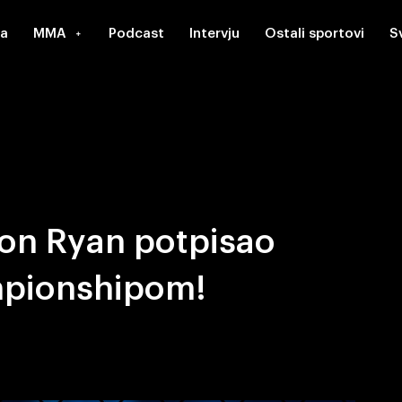
a
MMA
Podcast
Intervju
Ostali sportovi
S
don Ryan potpisao
mpionshipom!