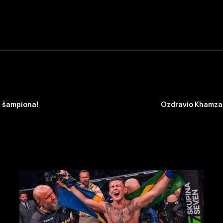
 šampiona!
Ozdravio Khamzat 