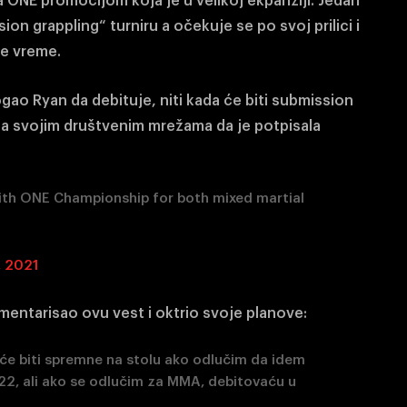
a ONE promocijom koja je u velikoj ekpanziji. Jedan
on grappling“ turniru a očekuje se po svoj prilici i
e vreme.
gao Ryan da debituje, niti kada će biti submission
a na svojim društvenim mrežama da je potpisala
th ONE Championship for both mixed martial
, 2021
mentarisao ovu vest i oktrio svoje planove:
e biti spremne na stolu ako odlučim da idem
22, ali ako se odlučim za MMA, debitovaću u