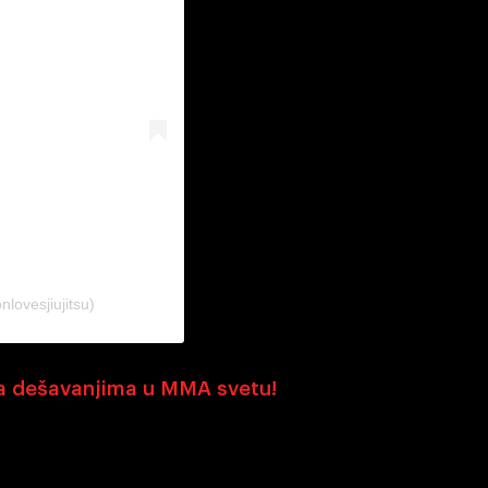
ovesjiujitsu)
sa dešavanjima u MMA svetu!