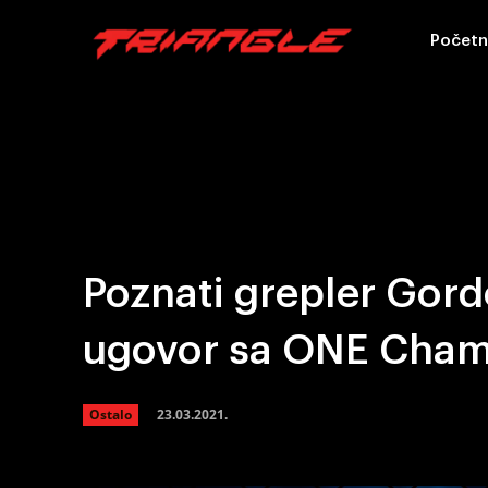
Početn
Poznati grepler Gor
ugovor sa ONE Cha
23.03.2021.
Ostalo