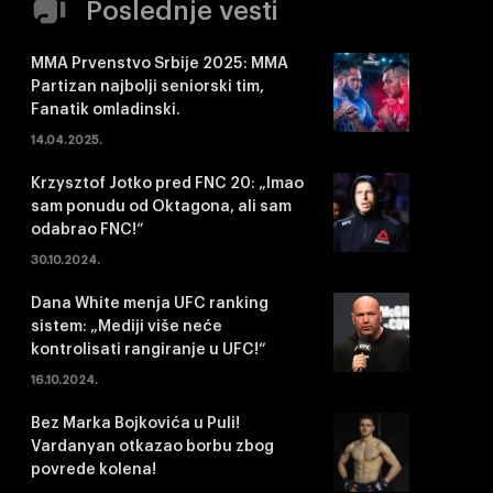
Poslednje vesti
MMA Prvenstvo Srbije 2025: MMA
Partizan najbolji seniorski tim,
Fanatik omladinski.
14.04.2025.
Krzysztof Jotko pred FNC 20: „Imao
sam ponudu od Oktagona, ali sam
odabrao FNC!“
30.10.2024.
Dana White menja UFC ranking
sistem: „Mediji više neće
kontrolisati rangiranje u UFC!“
16.10.2024.
Bez Marka Bojkovića u Puli!
Vardanyan otkazao borbu zbog
povrede kolena!