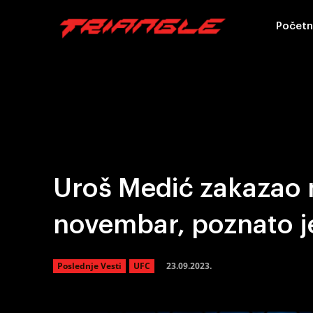
Početn
Uroš Medić zakazao 
novembar, poznato je
23.09.2023.
Poslednje Vesti
UFC