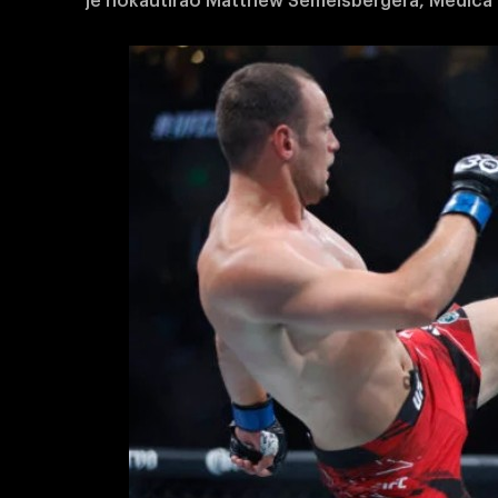
je nokautirao Matthew Semelsbergera, Medića 