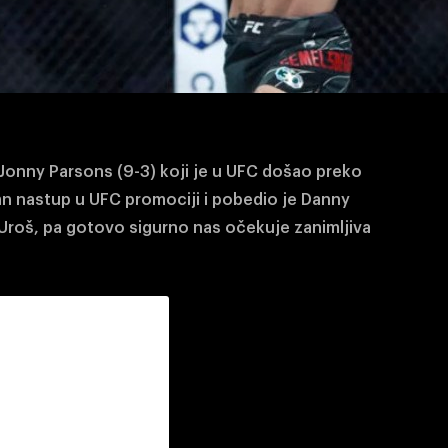
 Jonny Parsons (9-3) koji je u UFC došao preko
an nastup u UFC promociji i pobedio je Danny
 Uroš, pa gotovo sigurno nas očekuje zanimljiva