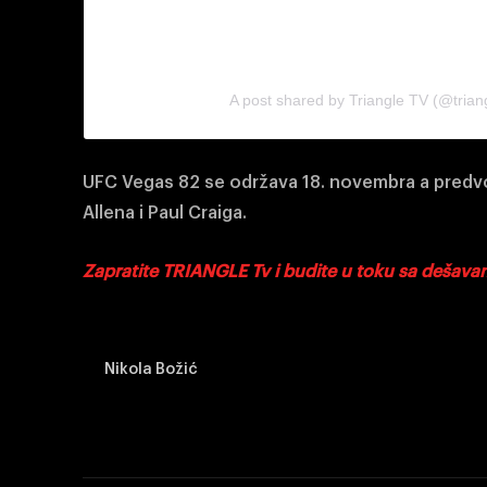
A post shared by Triangle TV (@triang
UFC Vegas 82 se održava 18. novembra a predvo
Allena i Paul Craiga.
Zapratite TRIANGLE Tv i budite u toku sa dešav
Nikola Božić