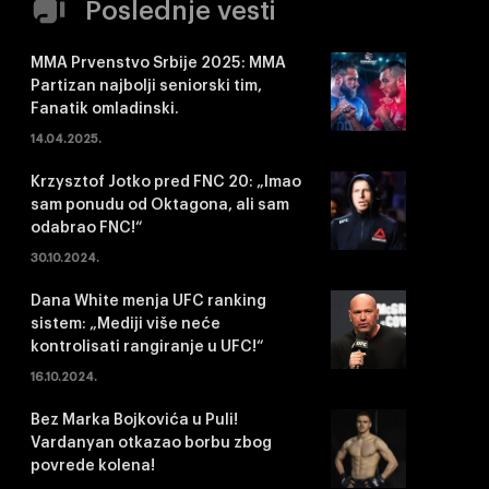
Poslednje vesti
MMA Prvenstvo Srbije 2025: MMA
Partizan najbolji seniorski tim,
Fanatik omladinski.
14.04.2025.
Krzysztof Jotko pred FNC 20: „Imao
sam ponudu od Oktagona, ali sam
odabrao FNC!“
30.10.2024.
Dana White menja UFC ranking
sistem: „Mediji više neće
kontrolisati rangiranje u UFC!“
16.10.2024.
Bez Marka Bojkovića u Puli!
Vardanyan otkazao borbu zbog
povrede kolena!