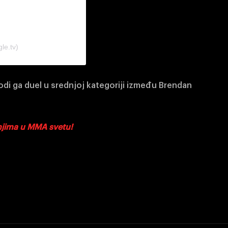
le.tv)
di ga duel u srednjoj kategoriji između Brendan
anjima u MMA svetu!