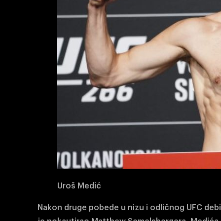
Uroš Medić
Nakon druge pobede u nizu i odličnog UFC debij