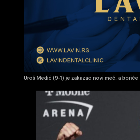
Uroš Medić (9-1) je zakazao novi meč, a boriće