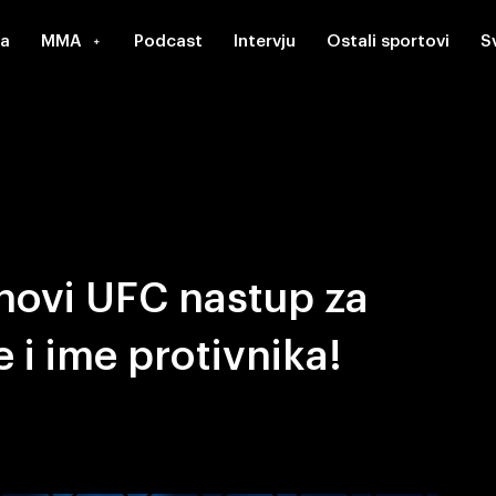
a
MMA
Podcast
Intervju
Ostali sportovi
S
novi UFC nastup za
 i ime protivnika!