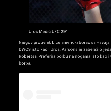
Uroš Medić UFC 291
Njegov protivnik biće američki borac sa Havaja
DWCS isto kao i Uroš. Parsons je zabeležio jed
Robertsa. Preferira borbu na nogama isto kao i
borba.