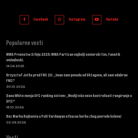
Facebook
Instagram
Youtube
Popularne vesti
MMA Prvenstvo Srbije 2025: MMA Partizan najbolji seniorski tim, Fanatik
omladinski.
14.04.2025.
Krzysztof Jotko pred FNC 20: „Imao sam ponudu od Oktagona, ali sam odabrao
FNC!“
30.10.2024.
Dana White menja UFC ranking sistem: „Mediji više neće kontrolisati rangiranje u
UFC!“
16.10.2024.
Bez Marka Bojkovića u Puli! Vardanyan otkazao borbu zbog povrede kolena!
02.09.2024.