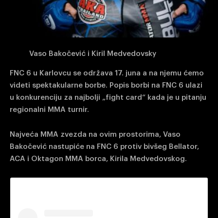
Vaso Bakočević i Kiril Medvedovsky
FNC 6 u Karlovcu se održava 17. juna a na njemu ćemo
videti spektakularne borbe. Popis borbi na FNC 6 ulazi
u konkurenciju za najbolji „fight card“ kada je u pitanju
regionalni MMA turnir.
Najveća MMA zvezda na ovim prostorima, Vaso
Bakočević nastupiće na FNC 6 protiv bivšeg Bellator,
ACA i Oktagon MMA borca, Kirila Medvedovskog.