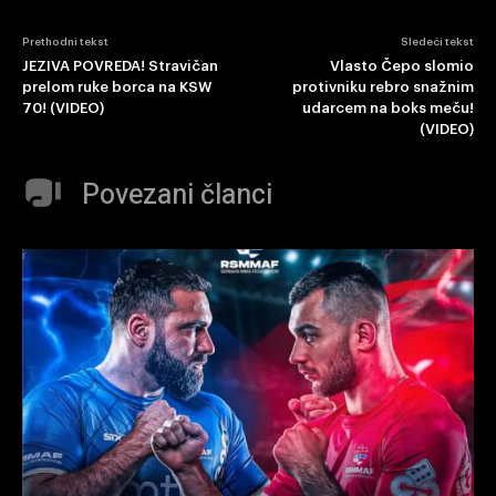
Prethodni tekst
Sledeći tekst
JEZIVA POVREDA! Stravičan
Vlasto Čepo slomio
prelom ruke borca na KSW
protivniku rebro snažnim
70! (VIDEO)
udarcem na boks meču!
(VIDEO)
Povezani članci