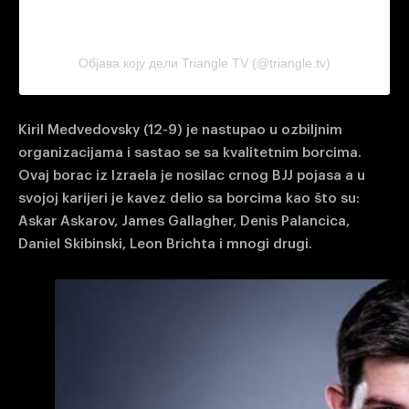
Објава коју дели Triangle TV (@triangle.tv)
Kiril Medvedovsky (12-9) je nastupao u ozbiljnim
organizacijama i sastao se sa kvalitetnim borcima.
Ovaj borac iz Izraela je nosilac crnog BJJ pojasa a u
svojoj karijeri je kavez delio sa borcima kao što su:
Askar Askarov, James Gallagher, Denis Palancica,
Daniel Skibinski, Leon Brichta i mnogi drugi.