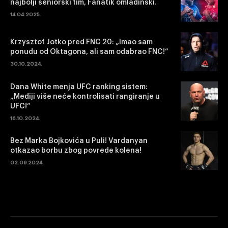
najbolji seniorski tim, Fanatik omladinski.
14.04.2025.
Krzysztof Jotko pred FNC 20: „Imao sam
ponudu od Oktagona, ali sam odabrao FNC!“
30.10.2024.
Dana White menja UFC ranking sistem:
„Mediji više neće kontrolisati rangiranje u
UFC!“
16.10.2024.
Bez Marka Bojkovića u Puli! Vardanyan
otkazao borbu zbog povrede kolena!
02.09.2024.