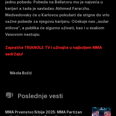
jednu pobedu. Pobeda na Bellatoru mu je najveća u
karijeri a tada je savladao Akhmed Fararzhu.
Medvedovsky će u Karlovcu pokušati da stigne do vrlo
važne pobede za njegovu karijeru. Očekuje nas „sudar
stilova“, a publika će sigurno uživati, kao i u svakom
Vasovom nastupu.
Zapratite TRIANGLE TV i uživajte u najboljem MMA
sadržaju!
Nikola Božić
Poslednje vesti
MMA Prvenstvo Srbije 2025: MMA Partizan