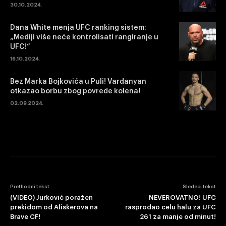
30.10.2024.
Dana White menja UFC ranking sistem:
„Mediji više neće kontrolisati rangiranje u
UFC!“
16.10.2024.
Bez Marka Bojkovića u Puli! Vardanyan
otkazao borbu zbog povrede kolena!
02.09.2024.
Prethodni tekst
Sledeći tekst
(VIDEO) Jurković poražen
NEVEROVATNO! UFC
prekidom od Aliskerova na
rasprodao celu halu za UFC
Brave CF!
261 za manje od minut!