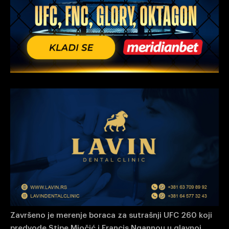
Završeno je merenje boraca za sutrašnji UFC 260 koji
predvode Stipe Miočić i Francis Ngannou u glavnoj