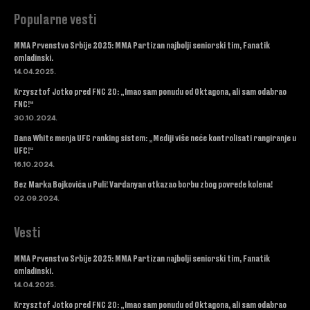
Popularne vesti
MMA Prvenstvo Srbije 2025: MMA Partizan najbolji seniorski tim, Fanatik
omladinski.
14.04.2025.
Krzysztof Jotko pred FNC 20: „Imao sam ponudu od Oktagona, ali sam odabrao
FNC!“
30.10.2024.
Dana White menja UFC ranking sistem: „Mediji više neće kontrolisati rangiranje u
UFC!“
16.10.2024.
Bez Marka Bojkovića u Puli! Vardanyan otkazao borbu zbog povrede kolena!
02.09.2024.
Vesti
MMA Prvenstvo Srbije 2025: MMA Partizan najbolji seniorski tim, Fanatik
omladinski.
14.04.2025.
Krzysztof Jotko pred FNC 20: „Imao sam ponudu od Oktagona, ali sam odabrao