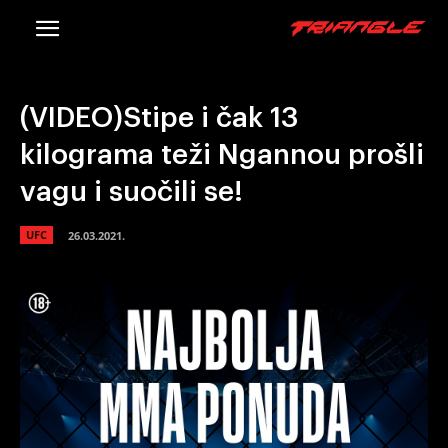
(VIDEO)Stipe i čak 13
kilograma teži Ngannou prošli
vagu i suočili se!
UFC
26.03.2021.