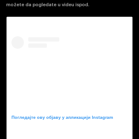
možete da pogledate u videu ispod.
Погледајте ову објаву у апликацији Instagram