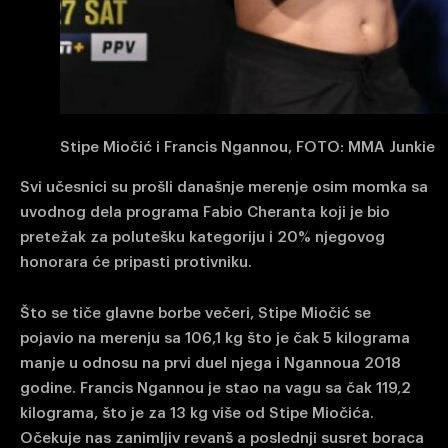
Stipe Miočić i Francis Ngannou, FOTO: MMA Junkie
Svi učesnici su prošli današnje merenje osim momka sa
uvodnog dela programa Fabio Cheranta koji je bio
pretežak za polutešku kategoriju i 20% njegovog
honorara će pripasti protivniku.
Što se tiče glavne borbe večeri, Stipe Miočić se
pojavio na merenju sa 106,1 kg što je čak 5 kilograma
manje u odnosu na prvi duel njega i Ngannoua 2018
godine. Francis Ngannou je stao na vagu sa čak 119,2
kilograma, što je za 13 kg više od Stipe Miočića.
Očekuje nas zanimljiv revanš a poslednji susret boraca