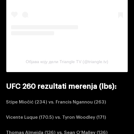
Објава коју дели Triangle TV (@triangle.tv)
UFC 260 rezultati merenja (lbs):
Stipe Miočić (234) vs. Francis Ngannou (263)
Vicente Luque (170.5) vs. Tyron Woodley (171)
Thomas Almeida (136) vs. Sean O’Malley (136)