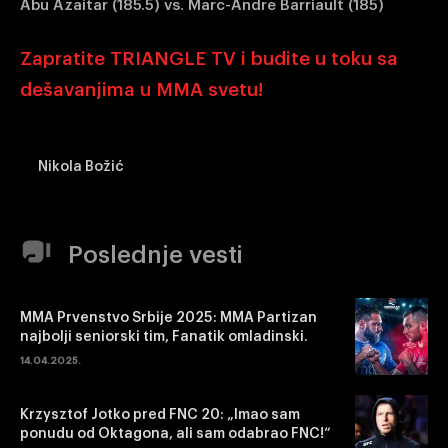
Abu Azaitar (185.5) vs. Marc-Andre Barriault (185)
Zapratite TRIANGLE TV i budite u toku sa
dešavanjima u MMA svetu!
Nikola Božić
Poslednje vesti
MMA Prvenstvo Srbije 2025: MMA Partizan
najbolji seniorski tim, Fanatik omladinski.
14.04.2025.
Krzysztof Jotko pred FNC 20: „Imao sam
ponudu od Oktagona, ali sam odabrao FNC!“