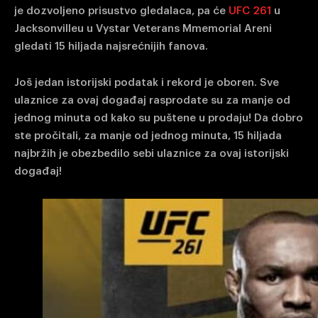
je dozvoljeno prisustvo gledalaca, pa će
UFC 261
u
Jacksonvilleu u Vystar Veterans Mmemorial Areni
gledati 15 hiljada najsrećnijih fanova.
Još jedan istorijski podatak i rekord je oboren. Sve
ulaznice za ovaj događaj rasprodate su za manje od
jednog minuta od kako su puštene u prodaju! Da dobro
ste pročitali, za manje od jednog minuta, 15 hiljada
najbržih je obezbedilo sebi ulaznice za ovaj istorijski
događaj!