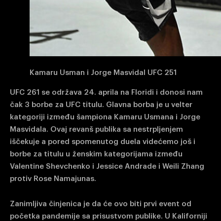
Kamaru Usman i Jorge Masvidal UFC 251
UFC 261 se održava 24. aprila na Floridi i donosi nam
čak 3 borbe za UFC titulu. Glavna borba je u velter
kategoriji između šampiona Kamaru Usmana i Jorge
Masvidala. Ovaj revanš publika sa nestrpljenjem
iščekuje a pored spomenutog duela videćemo još i
borbe za titulu u ženskim kategorijama između
Valentine Shevchenko i Jessice Andrade i Weili Zhang
protiv Rose Namajunas.
Zanimljiva činjenica je da će ovo biti prvi event od
početka pandemije sa prisustvom publike. U Kaliforniji