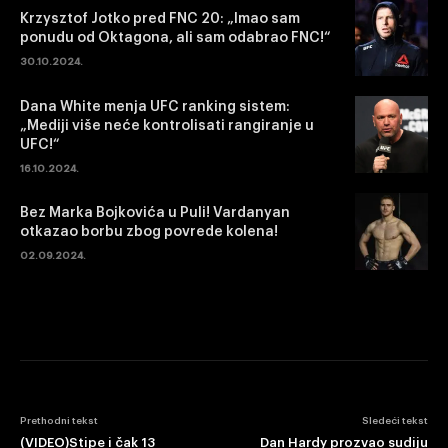
Krzysztof Jotko pred FNC 20: „Imao sam
ponudu od Oktagona, ali sam odabrao FNC!“
30.10.2024.
Dana White menja UFC ranking sistem:
„Mediji više neće kontrolisati rangiranje u
UFC!“
16.10.2024.
Bez Marka Bojkovića u Puli! Vardanyan
otkazao borbu zbog povrede kolena!
02.09.2024.
Prethodni tekst
Sledeći tekst
(VIDEO)Stipe i čak 13
Dan Hardy prozvao sudiju