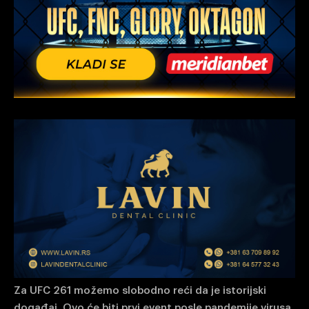
Za UFC 261 možemo slobodno reći da je istorijski
događaj. Ovo će biti prvi event posle pandemije virusa