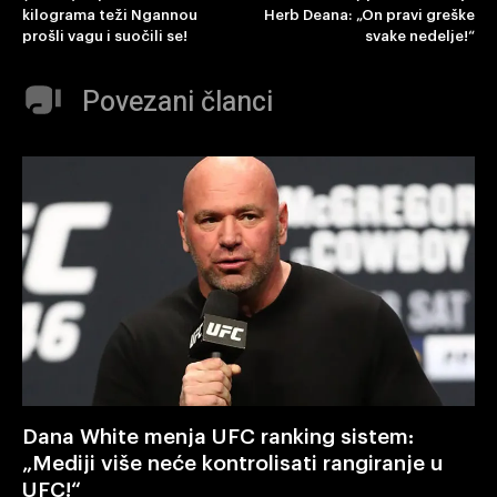
kilograma teži Ngannou
Herb Deana: „On pravi greške
prošli vagu i suočili se!
svake nedelje!“
Povezani članci
Dana White menja UFC ranking sistem:
„Mediji više neće kontrolisati rangiranje u
UFC!“