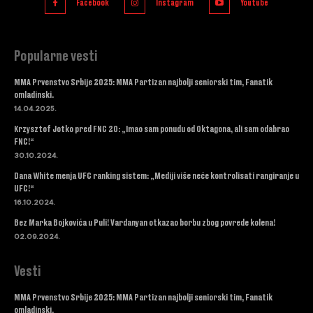
Facebook
Instagram
Youtube
Popularne vesti
MMA Prvenstvo Srbije 2025: MMA Partizan najbolji seniorski tim, Fanatik
omladinski.
14.04.2025.
Krzysztof Jotko pred FNC 20: „Imao sam ponudu od Oktagona, ali sam odabrao
FNC!“
30.10.2024.
Dana White menja UFC ranking sistem: „Mediji više neće kontrolisati rangiranje u
UFC!“
16.10.2024.
Bez Marka Bojkovića u Puli! Vardanyan otkazao borbu zbog povrede kolena!
02.09.2024.
Vesti
MMA Prvenstvo Srbije 2025: MMA Partizan najbolji seniorski tim, Fanatik
omladinski.