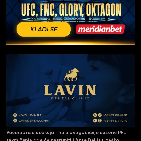
Večeras nas očekuju finala ovogodišnje sezone PFL
takmičenja gde će nastupiti i Ante Delija u teškoj