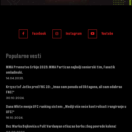
Facebook
Instagram
Youtube
Popularne vesti
MMA Prvenstvo Srbije 2025: MMA Partizan najbolji seniorski tim, Fanatik
omladinski.
14.04.2025.
Krzysztof Jotko pred FNC 20: „Imao sam ponudu od Oktagona, ali sam odabrao
FNC!“
30.10.2024.
Dana White menja UFC ranking sistem: „Mediji više neće kontrolisati rangiranje u
UFC!“
16.10.2024.
Bez Marka Bojkovića u Puli! Vardanyan otkazao borbu zbog povrede kolena!