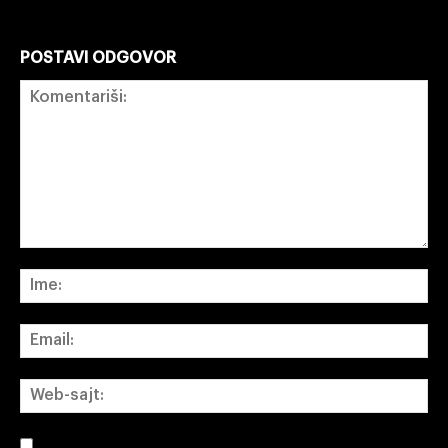
POSTAVI ODGOVOR
Komentariši:
Im
Em
We
saj
Sacuvajte moje ime, email