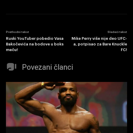
Prethodni tekst
Sledeći tekst
Ruski YouTuber pobedio Vasa
Mike Perry više nije deo UFC-
Bakočevića na bodove u boks
a, potpisao za Bare Knuckle
meču!
FC!
Povezani članci