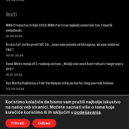
02.09.2024.
Vesti
MMA Prvenstvo Srbije 2025: MMA Partizan najbolji seniorski tim, Fanatik
omladinski.
14.04.2025.
Krzysztof Jotko pred FNC 20: „Imao sam ponudu od Oktagona, ali sam odabrao
FNC!“
30.10.2024.
Dana White menja UFC ranking sistem: „Mediji više neće kontrolisati rangiranje u
UFC!“
16.10.2024.
Bez Marka Bojkovića u Puli! Vardanyan otkazao borbu zbog povrede kolena!
02.09.2024.
Koristimo kolačiće da bismo vam pružili najbolje iskustvo
na našoj veb stranici. Možete saznati više o tome koje
kolačiće koristimo ili ih isključiti u
podešavanja
.
© Copyright - Triangle TV.
Web Dev & hosting wpspeedopt.net
Prihvati
Odbaci
Početna
MMA
Podcast
Intervju
Ostali sportovi
Sve Vesti