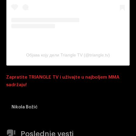
Објава коју дели Triangle TV (@triangle.tv)
Zapratite TRIANGLE TV i uživajte u najboljem MMA
sadržaju!
Nikola Božić
Poslednje vesti