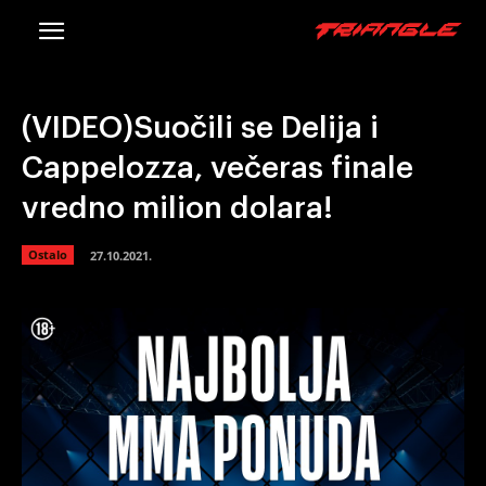
(VIDEO)Suočili se Delija i
Cappelozza, večeras finale
vredno milion dolara!
Ostalo
27.10.2021.