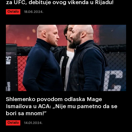
za UFC, debituje ovog vikenda u Rijadu!
Ostalo
18.06.2024.
Shlemenko povodom odlaska Mage
Ismailova u ACA: „Nije mu pametno da se
bori sa mnom!“
Ostalo
14.01.2024.