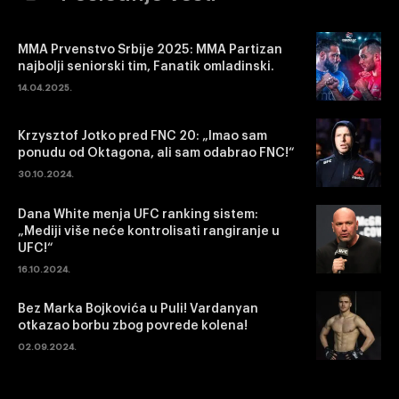
MMA Prvenstvo Srbije 2025: MMA Partizan
najbolji seniorski tim, Fanatik omladinski.
14.04.2025.
Krzysztof Jotko pred FNC 20: „Imao sam
ponudu od Oktagona, ali sam odabrao FNC!“
30.10.2024.
Dana White menja UFC ranking sistem:
„Mediji više neće kontrolisati rangiranje u
UFC!“
16.10.2024.
Bez Marka Bojkovića u Puli! Vardanyan
otkazao borbu zbog povrede kolena!
02.09.2024.