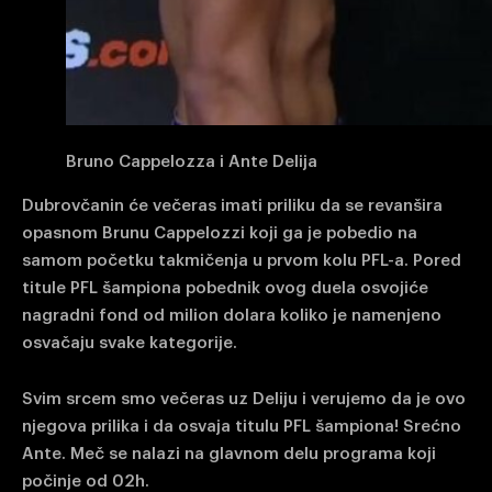
Bruno Cappelozza i Ante Delija
Dubrovčanin će večeras imati priliku da se revanšira
opasnom Brunu Cappelozzi koji ga je pobedio na
samom početku takmičenja u prvom kolu PFL-a. Pored
titule PFL šampiona pobednik ovog duela osvojiće
nagradni fond od milion dolara koliko je namenjeno
osvačaju svake kategorije.
Svim srcem smo večeras uz Deliju i verujemo da je ovo
njegova prilika i da osvaja titulu PFL šampiona! Srećno
Ante. Meč se nalazi na glavnom delu programa koji
počinje od 02h.